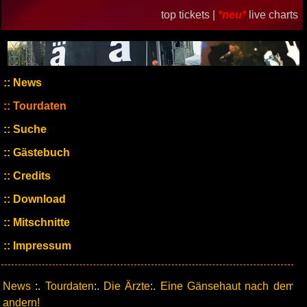
top tickets |
*neu*
live charts
News
Tourdaten
Suche
Gästebuch
Credits
Download
Mitschnitte
Impressum
News
:.
Tourdaten
:.
Die Ärzte
:.
Eine Gänsehaut nach dem
andern!