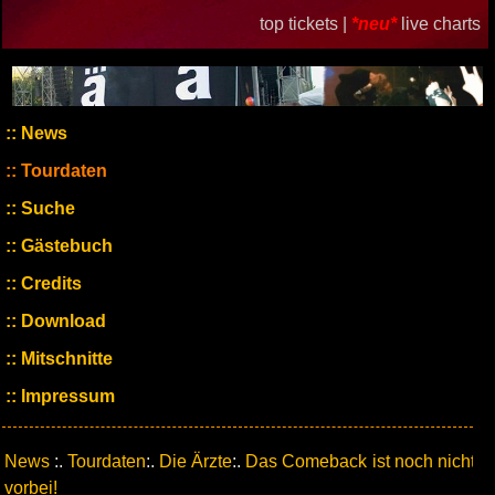
top tickets |
*neu*
live charts
News
Tourdaten
Suche
Gästebuch
Credits
Download
Mitschnitte
Impressum
News
:.
Tourdaten
:.
Die Ärzte
:.
Das Comeback ist noch nicht
vorbei!