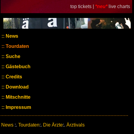
top tickets |
*neu*
live charts
News
Tourdaten
Suche
Gästebuch
Credits
Download
Mitschnitte
Impressum
News
:.
Tourdaten
:.
Die Ärzte
:.
Ärztivals