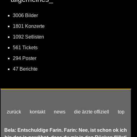
3006 Bilder
1801 Konzerte
1092 Setlisten
561 Tickets
294 Poster
47 Berichte
zurück
kontakt
news
die ärzte offiziell
top
Bela: Entschuldige Farin. Farin: Nee, ist schon ok ich