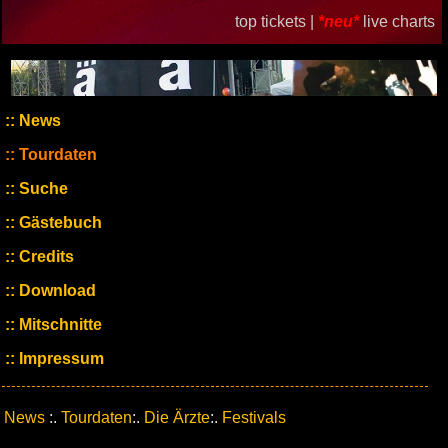
top tickets |
*neu*
live charts
News
Tourdaten
Suche
Gästebuch
Credits
Download
Mitschnitte
Impressum
News
:.
Tourdaten
:.
Die Ärzte
:.
Festivals