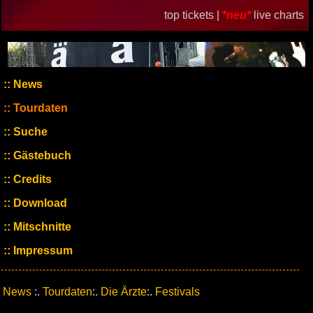
top tickets |
*neu*
live charts
News
Tourdaten
Suche
Gästebuch
Credits
Download
Mitschnitte
Impressum
News
:.
Tourdaten
:.
Die Ärzte
:.
Festivals