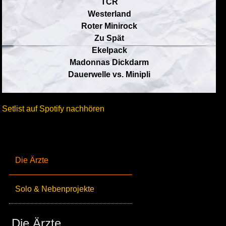
TCR
Westerland
Roter Minirock
Zu Spät
Ekelpack
Madonnas Dickdarm
Dauerwelle vs. Minipli
Setlist auf Spotify nachhören
Die Ärzte
Solo & Nebenprojekte
Die Ärzte_