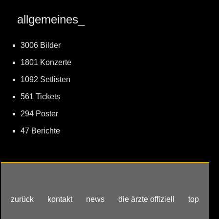
allgemeines_
3006 Bilder
1801 Konzerte
1092 Setlisten
561 Tickets
294 Poster
47 Berichte
zurück
kontakt
news
die ärzte offiziell
top