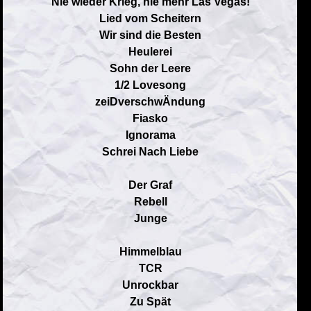
Nie wieder Krieg, nie mehr Las Vegas!
Lied vom Scheitern
Wir sind die Besten
Heulerei
Sohn der Leere
1/2 Lovesong
zeiDverschwÄndung
Fiasko
Ignorama
Schrei Nach Liebe
Der Graf
Rebell
Junge
Himmelblau
TCR
Unrockbar
Zu Spät