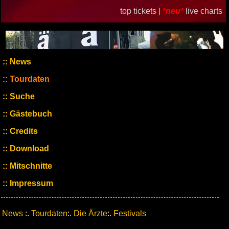
top tickets |
*neu*
live charts
News
Tourdaten
Suche
Gästebuch
Credits
Download
Mitschnitte
Impressum
News
:.
Tourdaten
:.
Die Ärzte
:.
Festivals