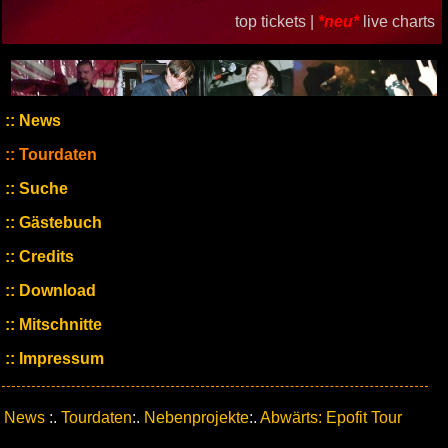
top tickets |
*neu*
live charts
News
Tourdaten
Suche
Gästebuch
Credits
Download
Mitschnitte
Impressum
News
:.
Tourdaten
:.
Nebenprojekte
:.
Abwärts: Epofit Tour