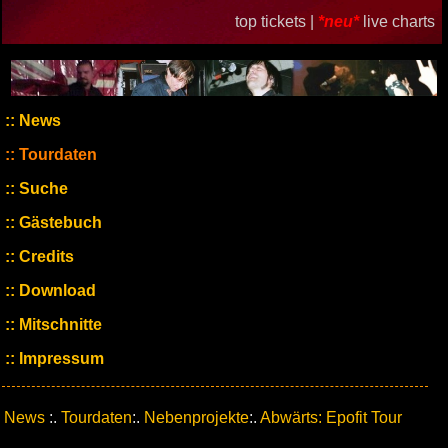
top tickets |
*neu*
live charts
News
Tourdaten
Suche
Gästebuch
Credits
Download
Mitschnitte
Impressum
News
:.
Tourdaten
:.
Nebenprojekte
:.
Abwärts: Epofit Tour