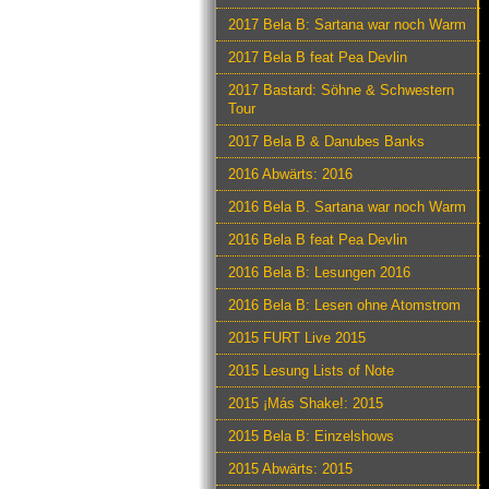
2017 Bela B: Sartana war noch Warm
2017 Bela B feat Pea Devlin
2017 Bastard: Söhne & Schwestern
Tour
2017 Bela B & Danubes Banks
2016 Abwärts: 2016
2016 Bela B. Sartana war noch Warm
2016 Bela B feat Pea Devlin
2016 Bela B: Lesungen 2016
2016 Bela B: Lesen ohne Atomstrom
2015 FURT Live 2015
2015 Lesung Lists of Note
2015 ¡Más Shake!: 2015
2015 Bela B: Einzelshows
2015 Abwärts: 2015