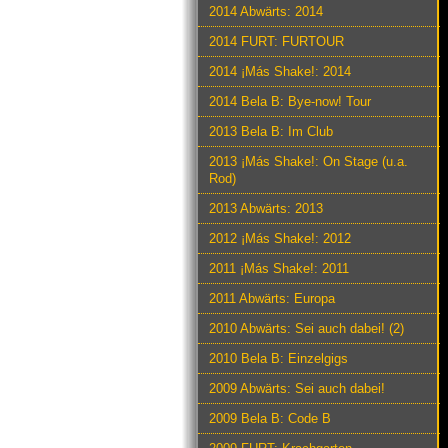
2014 Abwärts: 2014
2014 FURT: FURTOUR
2014 ¡Más Shake!: 2014
2014 Bela B: Bye-now! Tour
2013 Bela B: Im Club
2013 ¡Más Shake!: On Stage (u.a.
Rod)
2013 Abwärts: 2013
2012 ¡Más Shake!: 2012
2011 ¡Más Shake!: 2011
2011 Abwärts: Europa
2010 Abwärts: Sei auch dabei! (2)
2010 Bela B: Einzelgigs
2009 Abwärts: Sei auch dabei!
2009 Bela B: Code B