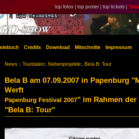
top fotos |
top poster |
top tickets |
*neu
stebuch
Credits
Download
Mitschnitte
Impressum
News
:.
Tourdaten
:.
Nebenprojekte
:.
Bela B: Tour
Bela B am 07.09.2007 in Papenburg "
Werft
" im Rahmen der
Papenburg Festival 2007
"Bela B: Tour"
Gitarre runter