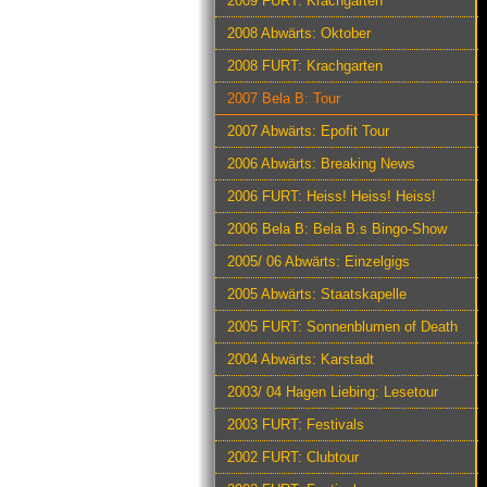
2009 FURT: Krachgarten
2008 Abwärts: Oktober
2008 FURT: Krachgarten
2007 Bela B: Tour
2007 Abwärts: Epofit Tour
2006 Abwärts: Breaking News
2006 FURT: Heiss! Heiss! Heiss!
2006 Bela B: Bela B.s Bingo-Show
2005/ 06 Abwärts: Einzelgigs
2005 Abwärts: Staatskapelle
2005 FURT: Sonnenblumen of Death
2004 Abwärts: Karstadt
2003/ 04 Hagen Liebing: Lesetour
2003 FURT: Festivals
2002 FURT: Clubtour