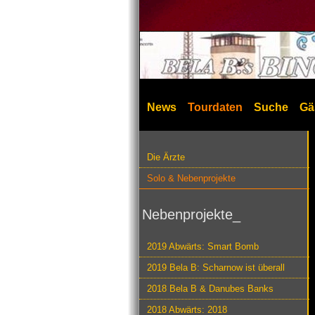
News
Tourdaten
Suche
Gä
Die Ärzte
Solo & Nebenprojekte
Nebenprojekte_
2019 Abwärts: Smart Bomb
2019 Bela B: Scharnow ist überall
2018 Bela B & Danubes Banks
2018 Abwärts: 2018