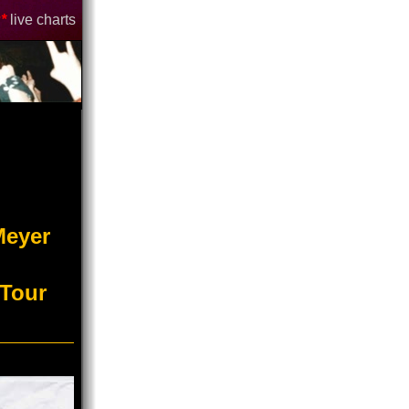
*
live charts
Meyer
 Tour