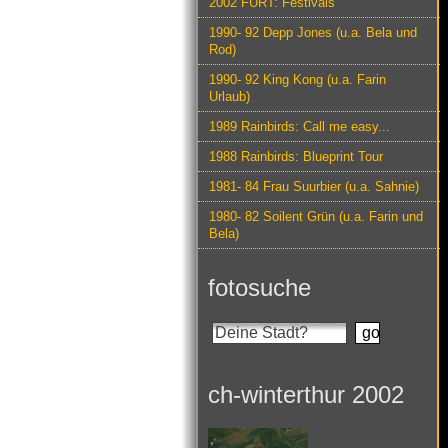
2002 FURT: Festivals
1990- 92 Depp Jones (u.a. Bela und
Rod)
1990- 92 King Kong (u.a. Farin
Urlaub)
1989 Rainbirds: Call me easy...
1988 Rainbirds: Blueprint Tour
1981- 84 Frau Suurbier (u.a. Sahnie)
1980- 82 Soilent Grün (u.a. Farin und
Bela)
fotosuche
ch-winterthur 2002