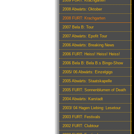
2009 FURT: Krachgarten
2008 Abwärts: Oktober
2008 FURT: Krachgarten
2007 Bela B: Tour
2007 Abwärts: Epofit Tour
2006 Abwärts: Breaking News
2006 FURT: Heiss! Heiss! Heiss!
2006 Bela B: Bela B.s Bingo-Show
2005/ 06 Abwärts: Einzelgigs
2005 Abwärts: Staatskapelle
2005 FURT: Sonnenblumen of Death
2004 Abwärts: Karstadt
2003/ 04 Hagen Liebing: Lesetour
2003 FURT: Festivals
2002 FURT: Clubtour