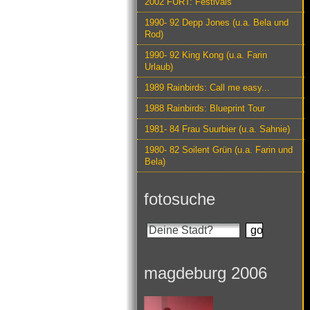
2002 FURT: Festivals
1990- 92 Depp Jones (u.a. Bela und
Rod)
1990- 92 King Kong (u.a. Farin
Urlaub)
1989 Rainbirds: Call me easy...
1988 Rainbirds: Blueprint Tour
1981- 84 Frau Suurbier (u.a. Sahnie)
1980- 82 Soilent Grün (u.a. Farin und
Bela)
fotosuche
magdeburg 2006