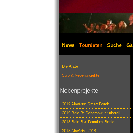
News
Tourdaten
Suche
Gä
Die Ärzte
Solo & Nebenprojekte
Nebenprojekte_
2019 Abwärts: Smart Bomb
2019 Bela B: Scharnow ist überall
2018 Bela B & Danubes Banks
2018 Abwärts: 2018