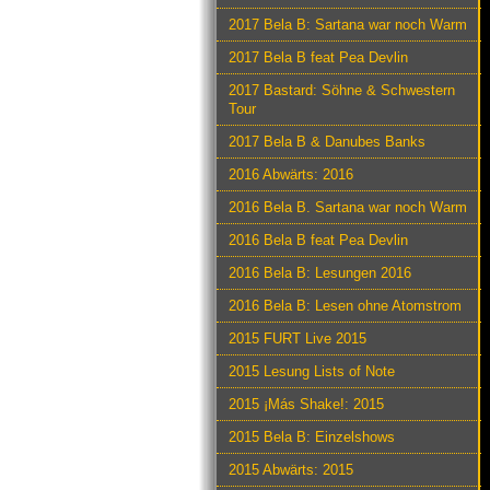
2017 Bela B: Sartana war noch Warm
2017 Bela B feat Pea Devlin
2017 Bastard: Söhne & Schwestern
Tour
2017 Bela B & Danubes Banks
2016 Abwärts: 2016
2016 Bela B. Sartana war noch Warm
2016 Bela B feat Pea Devlin
2016 Bela B: Lesungen 2016
2016 Bela B: Lesen ohne Atomstrom
2015 FURT Live 2015
2015 Lesung Lists of Note
2015 ¡Más Shake!: 2015
2015 Bela B: Einzelshows
2015 Abwärts: 2015