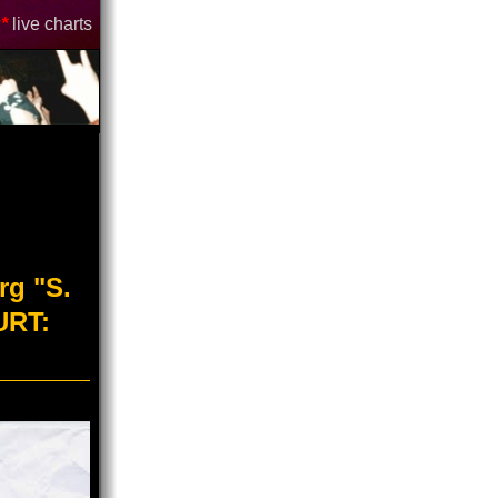
*
live charts
rg "S.
URT: