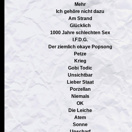
Mehr
Ich gehöre nicht dazu
Am Strand
Glücklich
1000 Jahre schlechten Sex
I.F.D.G.
Der ziemlich okaye Popsong
Petze
Krieg
Gobi Todic
Unsichtbar
Lieber Staat
Porzellan
Niemals
OK
Die Leiche
Atem
Sonne
Unscharf