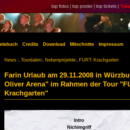
top fotos |
top poster |
top tickets |
*neu
stebuch
Credits
Download
Mitschnitte
Impressum
News
:.
Tourdaten
:.
Nebenprojekte
:.
FURT: Krachgarten
Farin Urlaub am 29.11.2008 in Würzbu
Oliver Arena" im Rahmen der Tour "F
Krachgarten"
Intro
Nichimgriff