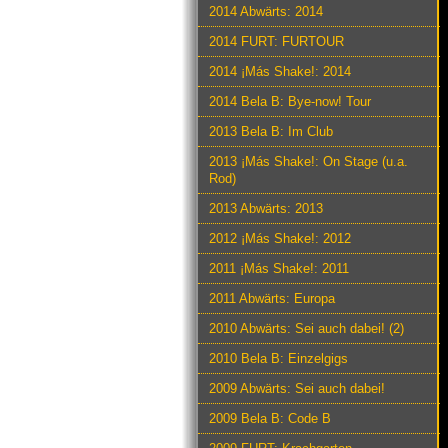
2014 Abwärts: 2014
2014 FURT: FURTOUR
2014 ¡Más Shake!: 2014
2014 Bela B: Bye-now! Tour
2013 Bela B: Im Club
2013 ¡Más Shake!: On Stage (u.a.
Rod)
2013 Abwärts: 2013
2012 ¡Más Shake!: 2012
2011 ¡Más Shake!: 2011
2011 Abwärts: Europa
2010 Abwärts: Sei auch dabei! (2)
2010 Bela B: Einzelgigs
2009 Abwärts: Sei auch dabei!
2009 Bela B: Code B