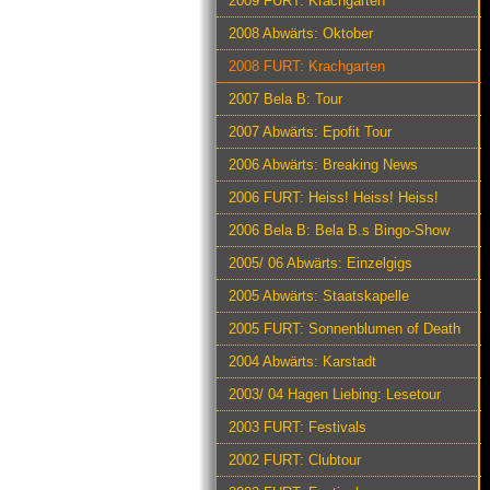
2009 FURT: Krachgarten
2008 Abwärts: Oktober
2008 FURT: Krachgarten
2007 Bela B: Tour
2007 Abwärts: Epofit Tour
2006 Abwärts: Breaking News
2006 FURT: Heiss! Heiss! Heiss!
2006 Bela B: Bela B.s Bingo-Show
2005/ 06 Abwärts: Einzelgigs
2005 Abwärts: Staatskapelle
2005 FURT: Sonnenblumen of Death
2004 Abwärts: Karstadt
2003/ 04 Hagen Liebing: Lesetour
2003 FURT: Festivals
2002 FURT: Clubtour