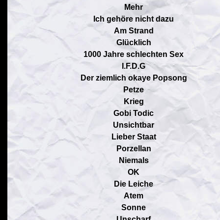
Mehr
Ich gehöre nicht dazu
Am Strand
Glücklich
1000 Jahre schlechten Sex
I.F.D.G
Der ziemlich okaye Popsong
Petze
Krieg
Gobi Todic
Unsichtbar
Lieber Staat
Porzellan
Niemals
OK
Die Leiche
Atem
Sonne
Unscharf