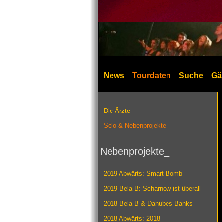
News
Tourdaten
Suche
Gä
Die Ärzte
Solo & Nebenprojekte
Nebenprojekte_
2019 Abwärts: Smart Bomb
2019 Bela B: Scharnow ist überall
2018 Bela B & Danubes Banks
2018 Abwärts: 2018