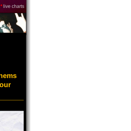
*
live charts
enems
our