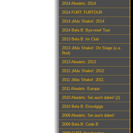
2014 Abwärts: 2014
2014 FURT: FURTOUR
2014 ¡Más Shake!: 2014
2014 Bela B: Bye-now! Tour
2013 Bela B: Im Club
2013 ¡Más Shake!: On Stage (u.a.
Rod)
2013 Abwärts: 2013
2012 ¡Más Shake!: 2012
2011 ¡Más Shake!: 2011
2011 Abwärts: Europa
2010 Abwärts: Sei auch dabei! (2)
2010 Bela B: Einzelgigs
2009 Abwärts: Sei auch dabei!
2009 Bela B: Code B