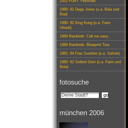
2002 FURT: Festivals
1990- 92 Depp Jones (u.a. Bela und
Rod)
1990- 92 King Kong (u.a. Farin
Urlaub)
1989 Rainbirds: Call me easy...
1988 Rainbirds: Blueprint Tour
1981- 84 Frau Suurbier (u.a. Sahnie)
1980- 82 Soilent Grün (u.a. Farin und
Bela)
fotosuche
münchen 2006