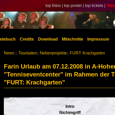
top fotos |
top poster |
top tickets |
*neu
stebuch
Credits
Download
Mitschnitte
Impressum
News
:.
Tourdaten
:.
Nebenprojekte
:.
FURT: Krachgarten
Farin Urlaub am 07.12.2008 in A-Hoh
"Tenniseventcenter" im Rahmen der T
"FURT: Krachgarten"
Intro
Nichimgriff