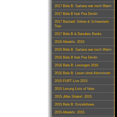
2017 Bela B: Sartana war noch Warm
2017 Bela B feat Pea Devlin
2017 Bastard: Söhne & Schwestern
Tour
2017 Bela B & Danubes Banks
2016 Abwärts: 2016
2016 Bela B. Sartana war noch Warm
2016 Bela B feat Pea Devlin
2016 Bela B: Lesungen 2016
2016 Bela B: Lesen ohne Atomstrom
2015 FURT Live 2015
2015 Lesung Lists of Note
2015 ¡Más Shake!: 2015
2015 Bela B: Einzelshows
2015 Abwärts: 2015