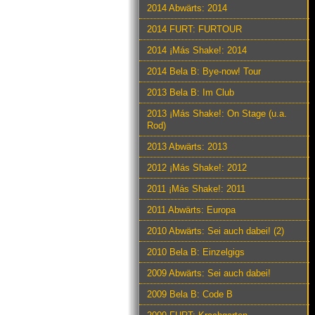
2014 Abwärts: 2014
2014 FURT: FURTOUR
2014 ¡Más Shake!: 2014
2014 Bela B: Bye-now! Tour
2013 Bela B: Im Club
2013 ¡Más Shake!: On Stage (u.a.
Rod)
2013 Abwärts: 2013
2012 ¡Más Shake!: 2012
2011 ¡Más Shake!: 2011
2011 Abwärts: Europa
2010 Abwärts: Sei auch dabei! (2)
2010 Bela B: Einzelgigs
2009 Abwärts: Sei auch dabei!
2009 Bela B: Code B