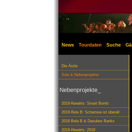
News
Tourdaten
Suche
Gä
Die Ärzte
Solo & Nebenprojekte
Nebenprojekte_
2019 Abwärts: Smart Bomb
2019 Bela B: Scharnow ist überall
2018 Bela B & Danubes Banks
2018 Abwärts: 2018