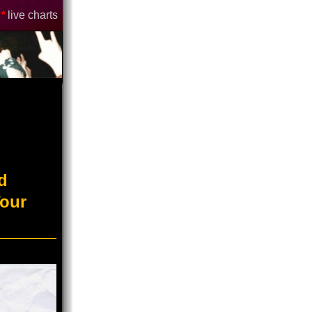
*
live charts
d
Tour