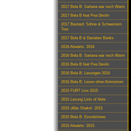
2017 Bela B: Sartana war noch Warm
2017 Bela B feat Pea Devlin
2017 Bastard: Söhne & Schwestern
Tour
2017 Bela B & Danubes Banks
2016 Abwärts: 2016
2016 Bela B. Sartana war noch Warm
2016 Bela B feat Pea Devlin
2016 Bela B: Lesungen 2016
2016 Bela B: Lesen ohne Atomstrom
2015 FURT Live 2015
2015 Lesung Lists of Note
2015 ¡Más Shake!: 2015
2015 Bela B: Einzelshows
2015 Abwärts: 2015