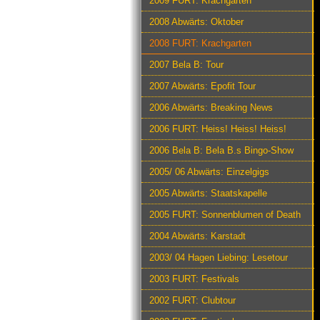
2009 FURT: Krachgarten
2008 Abwärts: Oktober
2008 FURT: Krachgarten
2007 Bela B: Tour
2007 Abwärts: Epofit Tour
2006 Abwärts: Breaking News
2006 FURT: Heiss! Heiss! Heiss!
2006 Bela B: Bela B.s Bingo-Show
2005/ 06 Abwärts: Einzelgigs
2005 Abwärts: Staatskapelle
2005 FURT: Sonnenblumen of Death
2004 Abwärts: Karstadt
2003/ 04 Hagen Liebing: Lesetour
2003 FURT: Festivals
2002 FURT: Clubtour