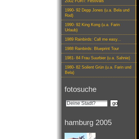
2002 FURT: Festivals
1990- 92 Depp Jones (u.a. Bela und
Rod)
1990- 92 King Kong (u.a. Farin
Urlaub)
1989 Rainbirds: Call me easy...
1988 Rainbirds: Blueprint Tour
1981- 84 Frau Suurbier (u.a. Sahnie)
1980- 82 Soilent Grün (u.a. Farin und
Bela)
fotosuche
hamburg 2005