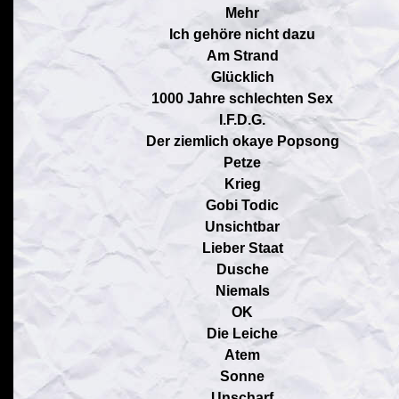
Mehr
Ich gehöre nicht dazu
Am Strand
Glücklich
1000 Jahre schlechten Sex
I.F.D.G.
Der ziemlich okaye Popsong
Petze
Krieg
Gobi Todic
Unsichtbar
Lieber Staat
Dusche
Niemals
OK
Die Leiche
Atem
Sonne
Unscharf