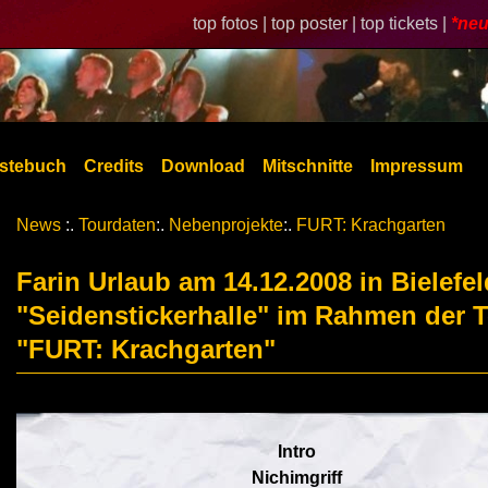
top fotos |
top poster |
top tickets |
*neu
stebuch
Credits
Download
Mitschnitte
Impressum
News
:.
Tourdaten
:.
Nebenprojekte
:.
FURT: Krachgarten
Farin Urlaub am 14.12.2008 in Bielefel
"Seidenstickerhalle" im Rahmen der 
"FURT: Krachgarten"
Intro
Nichimgriff