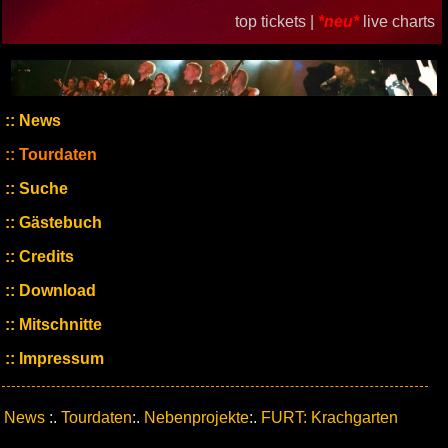
top tickets |
*neu*
live charts
News
Tourdaten
Suche
Gästebuch
Credits
Download
Mitschnitte
Impressum
News
:.
Tourdaten
:.
Nebenprojekte
:.
FURT: Krachgarten