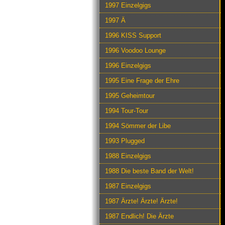
1997 Einzelgigs
1997 Ä
1996 KISS Support
1996 Voodoo Lounge
1996 Einzelgigs
1995 Eine Frage der Ehre
1995 Geheimtour
1994 Tour-Tour
1994 Sömmer der Libe
1993 Plugged
1988 Einzelgigs
1988 Die beste Band der Welt!
1987 Einzelgigs
1987 Ärzte! Ärzte! Ärzte!
1987 Endlich! Die Ärzte