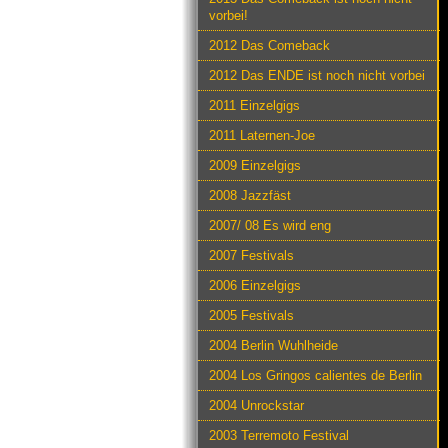
vorbei!
2012 Das Comeback
2012 Das ENDE ist noch nicht vorbei
2011 Einzelgigs
2011 Laternen-Joe
2009 Einzelgigs
2008 Jazzfäst
2007/ 08 Es wird eng
2007 Festivals
2006 Einzelgigs
2005 Festivals
2004 Berlin Wuhlheide
2004 Los Gringos calientes de Berlin
2004 Unrockstar
2003 Terremoto Festival