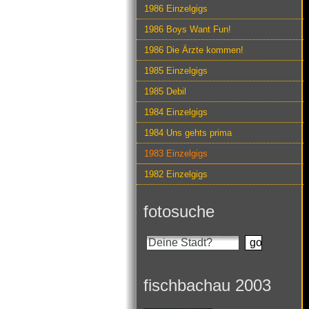
1986 Einzelgigs
1986 Boys Want Fun!
1986 Die Ärzte kommen!
1985 Einzelgigs
1985 Debil
1984 Einzelgigs
1984 Uns gehts prima
1983 Einzelgigs
1982 Einzelgigs
fotosuche
fischbachau 2003