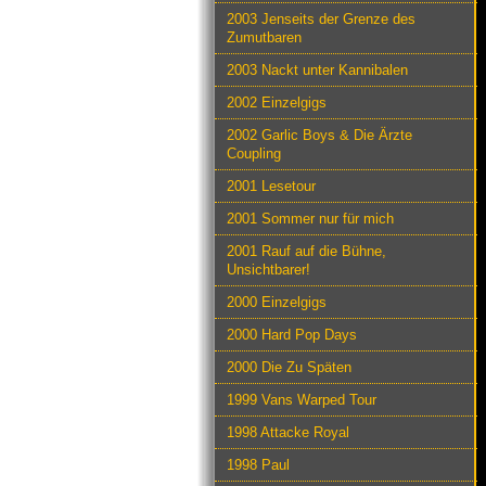
2003 Jenseits der Grenze des
Zumutbaren
2003 Nackt unter Kannibalen
2002 Einzelgigs
2002 Garlic Boys & Die Ärzte
Coupling
2001 Lesetour
2001 Sommer nur für mich
2001 Rauf auf die Bühne,
Unsichtbarer!
2000 Einzelgigs
2000 Hard Pop Days
2000 Die Zu Späten
1999 Vans Warped Tour
1998 Attacke Royal
1998 Paul