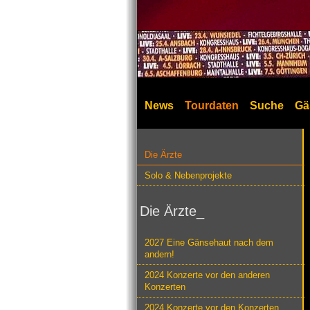
News
Tourdaten
Suche
Gä
Die Ärzte
Solo & Nebenprojekte
Die Ärzte_
2027 Eine Gänsehaut nach dem
andern!
2024 Konzerte vor den anderen
Konzerten
2024 Konzerte vor den Konzerten