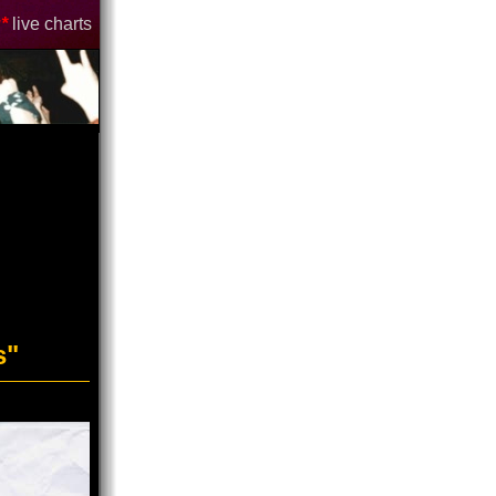
*
live charts
s"