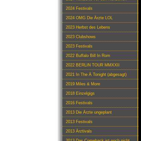
2024 Festivals
2024 OMG Die Ärzte LOL
2023 Herbst des Lebens
2023 Clubshows
2023 Festivals
2022 Buffalo Bill In Rom
2022 BERLIN TOUR MMXXII
2021 In The Ä Tonight (abgesagt)
2019 Miles & More
2018 Einzelgigs
2016 Festivals
2013 Die Ärzte ungeplant
2013 Festivals
2013 Ärztivals
2013 Das Comeback ist noch nicht