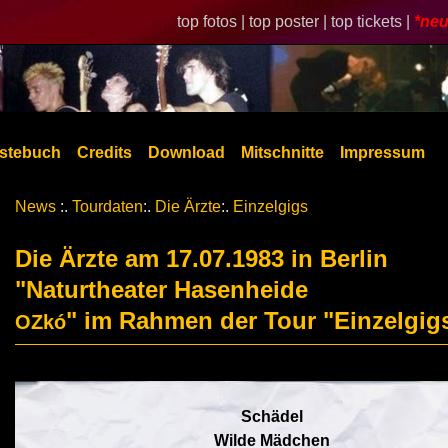
top fotos |
top poster |
top tickets |
*neu
stebuch
Credits
Download
Mitschnitte
Impressum
News
:.
Tourdaten
:.
Die Ärzte
:.
Einzelgigs
Die Ärzte am 17.07.1983 in Berlin
"Naturtheater Hasenheide
" im Rahmen der Tour "Einzelgig
OZkó
Schädel
Wilde Mädchen