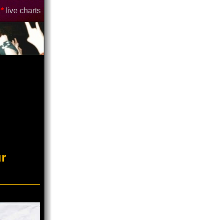
*
live charts
r