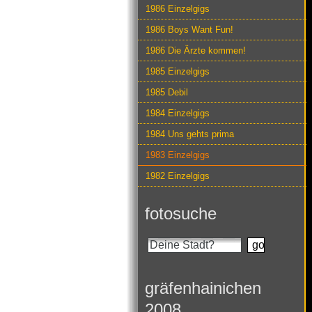
1986 Einzelgigs
1986 Boys Want Fun!
1986 Die Ärzte kommen!
1985 Einzelgigs
1985 Debil
1984 Einzelgigs
1984 Uns gehts prima
1983 Einzelgigs
1982 Einzelgigs
fotosuche
gräfenhainichen
2008