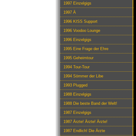
1997 Einzelgigs
1997 Ä
1996 KISS Support
1996 Voodoo Lounge
1996 Einzelgigs
1995 Eine Frage der Ehre
1995 Geheimtour
1994 Tour-Tour
1994 Sömmer der Libe
1993 Plugged
1988 Einzelgigs
1988 Die beste Band der Welt!
1987 Einzelgigs
1987 Ärzte! Ärzte! Ärzte!
1987 Endlich! Die Ärzte