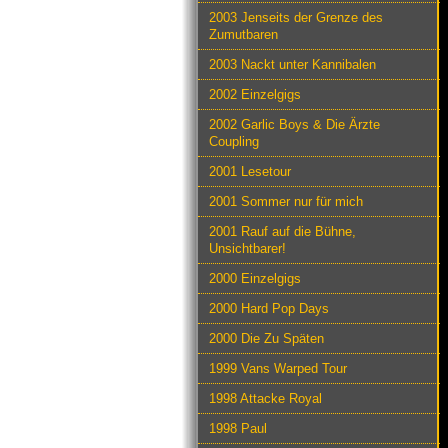
2003 Jenseits der Grenze des
Zumutbaren
2003 Nackt unter Kannibalen
2002 Einzelgigs
2002 Garlic Boys & Die Ärzte
Coupling
2001 Lesetour
2001 Sommer nur für mich
2001 Rauf auf die Bühne,
Unsichtbarer!
2000 Einzelgigs
2000 Hard Pop Days
2000 Die Zu Späten
1999 Vans Warped Tour
1998 Attacke Royal
1998 Paul