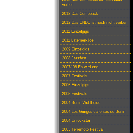
vorbei!
2012 Das Comeback
2012 Das ENDE ist noch nicht vorbei
2011 Einzelgigs
2011 Laternen-Joe
2009 Einzelgigs
2008 Jazzfäst
2007/ 08 Es wird eng
2007 Festivals
2006 Einzelgigs
2005 Festivals
2004 Berlin Wuhlheide
2004 Los Gringos calientes de Berlin
2004 Unrockstar
2003 Terremoto Festival