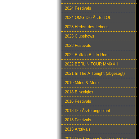
2024 Festivals
2024 OMG Die Ärzte LOL
2023 Herbst des Lebens
2023 Clubshows
2023 Festivals
2022 Buffalo Bill In Rom
2022 BERLIN TOUR MMXXII
2021 In The Ä Tonight (abgesagt)
2019 Miles & More
2018 Einzelgigs
2016 Festivals
2013 Die Ärzte ungeplant
2013 Festivals
2013 Ärztivals
2013 Das Comeback ist noch nicht