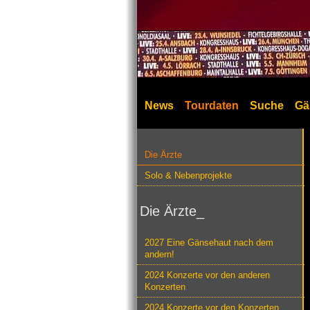
News
Tourdaten
Suche
Gä
Die Ärzte
Solo & Nebenprojekte
Die Ärzte_
2027 Eine Gänsehaut nach dem
andern!
2024 Konzerte vor den anderen
Konzerten
2024 Konzerte vor den Konzerten