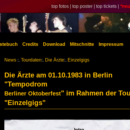
top fotos |
top poster |
top tickets |
*neu
stebuch
Credits
Download
Mitschnitte
Impressum
News
:.
Tourdaten
:.
Die Ärzte
:.
Einzelgigs
Die Ärzte am 01.10.1983 in Berlin
"Tempodrom
" im Rahmen der Tou
Berliner Oktoberfest
"Einzelgigs"
Intro