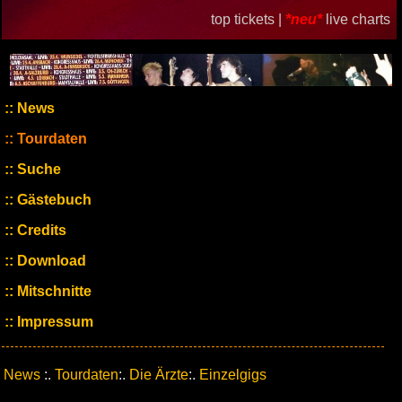
top tickets |
*neu*
live charts
News
Tourdaten
Suche
Gästebuch
Credits
Download
Mitschnitte
Impressum
News
:.
Tourdaten
:.
Die Ärzte
:.
Einzelgigs