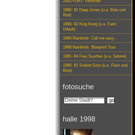
2002 FURT: Festivals
1990- 92 Depp Jones (u.a. Bela und
Rod)
1990- 92 King Kong (u.a. Farin
Urlaub)
1989 Rainbirds: Call me easy...
1988 Rainbirds: Blueprint Tour
1981- 84 Frau Suurbier (u.a. Sahnie)
1980- 82 Soilent Grün (u.a. Farin und
Bela)
fotosuche
halle 1998