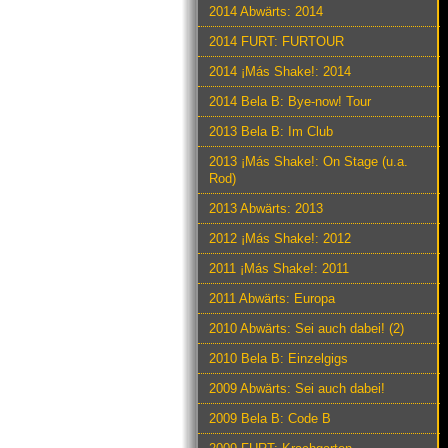
2014 Abwärts: 2014
2014 FURT: FURTOUR
2014 ¡Más Shake!: 2014
2014 Bela B: Bye-now! Tour
2013 Bela B: Im Club
2013 ¡Más Shake!: On Stage (u.a.
Rod)
2013 Abwärts: 2013
2012 ¡Más Shake!: 2012
2011 ¡Más Shake!: 2011
2011 Abwärts: Europa
2010 Abwärts: Sei auch dabei! (2)
2010 Bela B: Einzelgigs
2009 Abwärts: Sei auch dabei!
2009 Bela B: Code B