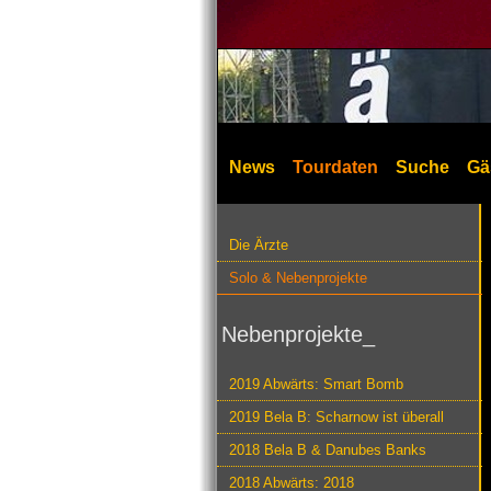
News
Tourdaten
Suche
Gä
Die Ärzte
Solo & Nebenprojekte
Nebenprojekte_
2019 Abwärts: Smart Bomb
2019 Bela B: Scharnow ist überall
2018 Bela B & Danubes Banks
2018 Abwärts: 2018