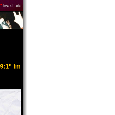
*
live charts
9:1" im