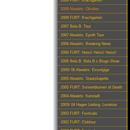
2009 FURT: Krachgarten
2008 Abwärts: Oktober
2008 FURT: Krachgarten
2007 Bela B: Tour
2007 Abwärts: Epofit Tour
2006 Abwärts: Breaking News
2006 FURT: Heiss! Heiss! Heiss!
2006 Bela B: Bela B.s Bingo-Show
2005/ 06 Abwärts: Einzelgigs
2005 Abwärts: Staatskapelle
2005 FURT: Sonnenblumen of Death
2004 Abwärts: Karstadt
2003/ 04 Hagen Liebing: Lesetour
2003 FURT: Festivals
2002 FURT: Clubtour