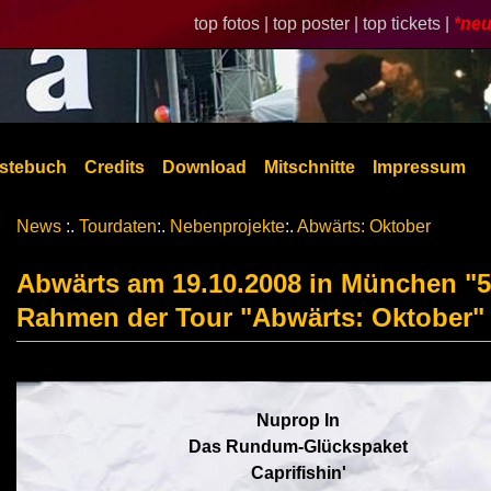
top fotos |
top poster |
top tickets |
*neu
stebuch
Credits
Download
Mitschnitte
Impressum
News
:.
Tourdaten
:.
Nebenprojekte
:.
Abwärts: Oktober
Abwärts am 19.10.2008 in München "5
Rahmen der Tour "Abwärts: Oktober"
Nuprop In
Das Rundum-Glückspaket
Caprifishin'