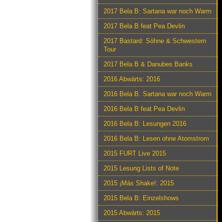
2017 Bela B: Sartana war noch Warm
2017 Bela B feat Pea Devlin
2017 Bastard: Söhne & Schwestern
Tour
2017 Bela B & Danubes Banks
2016 Abwärts: 2016
2016 Bela B. Sartana war noch Warm
2016 Bela B feat Pea Devlin
2016 Bela B: Lesungen 2016
2016 Bela B: Lesen ohne Atomstrom
2015 FURT Live 2015
2015 Lesung Lists of Note
2015 ¡Más Shake!: 2015
2015 Bela B: Einzelshows
2015 Abwärts: 2015