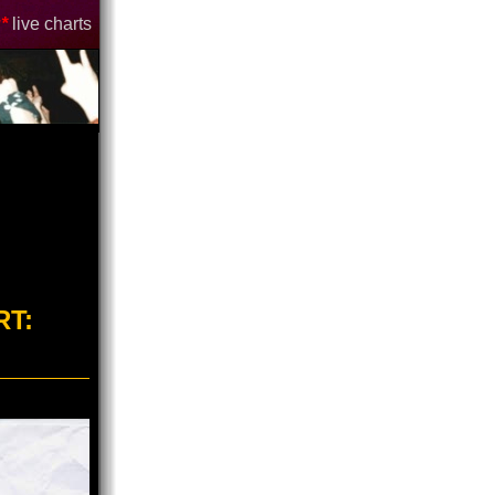
*
live charts
RT: