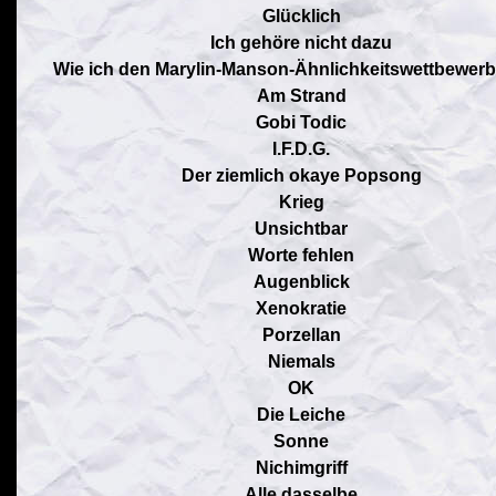
Glücklich
Ich gehöre nicht dazu
Wie ich den Marylin-Manson-Ähnlichkeitswettbewerb 
Am Strand
Gobi Todic
I.F.D.G.
Der ziemlich okaye Popsong
Krieg
Unsichtbar
Worte fehlen
Augenblick
Xenokratie
Porzellan
Niemals
OK
Die Leiche
Sonne
Nichimgriff
Alle dasselbe