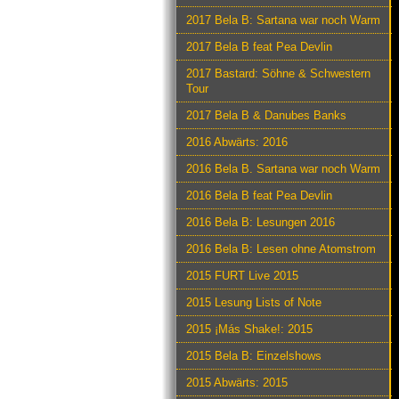
2017 Bela B: Sartana war noch Warm
2017 Bela B feat Pea Devlin
2017 Bastard: Söhne & Schwestern
Tour
2017 Bela B & Danubes Banks
2016 Abwärts: 2016
2016 Bela B. Sartana war noch Warm
2016 Bela B feat Pea Devlin
2016 Bela B: Lesungen 2016
2016 Bela B: Lesen ohne Atomstrom
2015 FURT Live 2015
2015 Lesung Lists of Note
2015 ¡Más Shake!: 2015
2015 Bela B: Einzelshows
2015 Abwärts: 2015