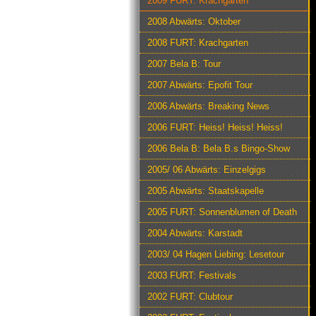
2009 FURT: Krachgarten
2008 Abwärts: Oktober
2008 FURT: Krachgarten
2007 Bela B: Tour
2007 Abwärts: Epofit Tour
2006 Abwärts: Breaking News
2006 FURT: Heiss! Heiss! Heiss!
2006 Bela B: Bela B.s Bingo-Show
2005/ 06 Abwärts: Einzelgigs
2005 Abwärts: Staatskapelle
2005 FURT: Sonnenblumen of Death
2004 Abwärts: Karstadt
2003/ 04 Hagen Liebing: Lesetour
2003 FURT: Festivals
2002 FURT: Clubtour