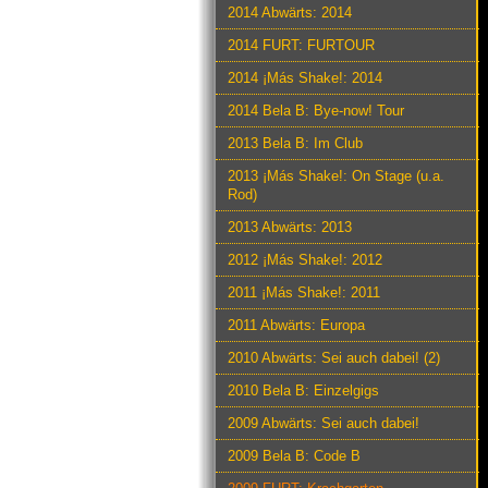
2014 Abwärts: 2014
2014 FURT: FURTOUR
2014 ¡Más Shake!: 2014
2014 Bela B: Bye-now! Tour
2013 Bela B: Im Club
2013 ¡Más Shake!: On Stage (u.a.
Rod)
2013 Abwärts: 2013
2012 ¡Más Shake!: 2012
2011 ¡Más Shake!: 2011
2011 Abwärts: Europa
2010 Abwärts: Sei auch dabei! (2)
2010 Bela B: Einzelgigs
2009 Abwärts: Sei auch dabei!
2009 Bela B: Code B