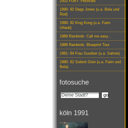
2002 FURT: Festivals
1990- 92 Depp Jones (u.a. Bela und
Rod)
1990- 92 King Kong (u.a. Farin
Urlaub)
1989 Rainbirds: Call me easy...
1988 Rainbirds: Blueprint Tour
1981- 84 Frau Suurbier (u.a. Sahnie)
1980- 82 Soilent Grün (u.a. Farin und
Bela)
fotosuche
köln 1991