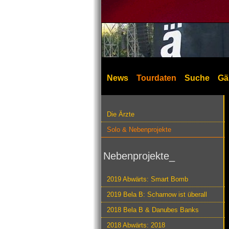
News
Tourdaten
Suche
Gä
Die Ärzte
Solo & Nebenprojekte
Nebenprojekte_
2019 Abwärts: Smart Bomb
2019 Bela B: Scharnow ist überall
2018 Bela B & Danubes Banks
2018 Abwärts: 2018