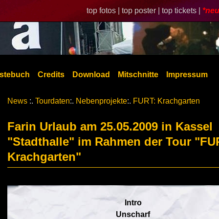
top fotos |
top poster |
top tickets |
*neu
stebuch
Credits
Download
Mitschnitte
Impressum
News
:.
Tourdaten
:.
Nebenprojekte
:.
FURT: Krachgarten
Farin Urlaub am 25.05.2009 in Kassel
"Stadthalle" im Rahmen der Tour "FU
Krachgarten"
Intro
Unscharf