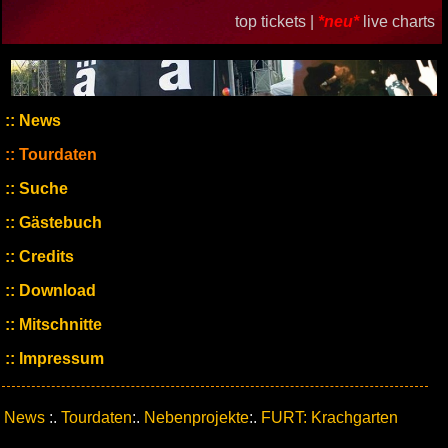
top tickets |
*neu*
live charts
News
Tourdaten
Suche
Gästebuch
Credits
Download
Mitschnitte
Impressum
News
:.
Tourdaten
:.
Nebenprojekte
:.
FURT: Krachgarten