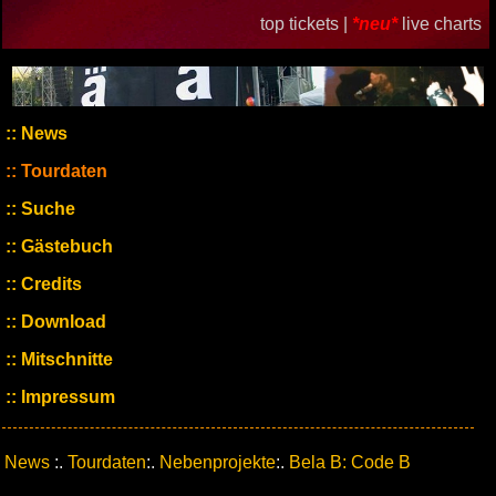
top tickets |
*neu*
live charts
News
Tourdaten
Suche
Gästebuch
Credits
Download
Mitschnitte
Impressum
News
:.
Tourdaten
:.
Nebenprojekte
:.
Bela B: Code B