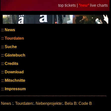
top tickets |
*neu*
live charts
News
Tourdaten
Suche
Gästebuch
Credits
Download
Mitschnitte
Impressum
News
:.
Tourdaten
:.
Nebenprojekte
:.
Bela B: Code B