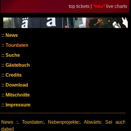
top tickets |
*neu*
live charts
News
Tourdaten
Suche
Gästebuch
Credits
Download
Mitschnitte
Impressum
News
:.
Tourdaten
:.
Nebenprojekte
:.
Abwärts: Sei auch
dabei!