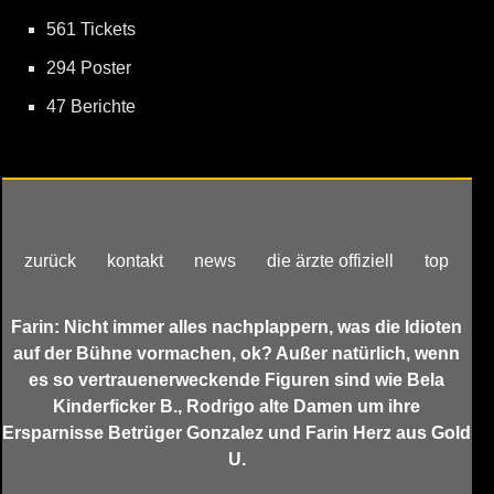
561 Tickets
294 Poster
47 Berichte
zurück
kontakt
news
die ärzte offiziell
top
Farin: Nicht immer alles nachplappern, was die Idioten
auf der Bühne vormachen, ok? Außer natürlich, wenn
es so vertrauenerweckende Figuren sind wie Bela
Kinderficker B., Rodrigo alte Damen um ihre
Ersparnisse Betrüger Gonzalez und Farin Herz aus Gold
U.