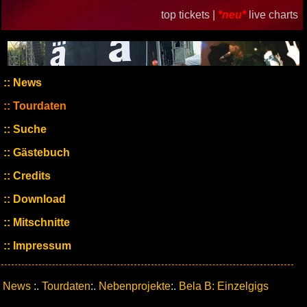
top tickets |
*neu*
live charts
News
Tourdaten
Suche
Gästebuch
Credits
Download
Mitschnitte
Impressum
News
:.
Tourdaten
:.
Nebenprojekte
:.
Bela B: Einzelgigs