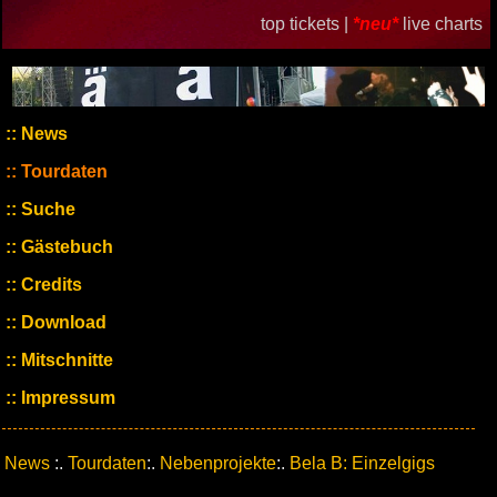
top tickets |
*neu*
live charts
News
Tourdaten
Suche
Gästebuch
Credits
Download
Mitschnitte
Impressum
News
:.
Tourdaten
:.
Nebenprojekte
:.
Bela B: Einzelgigs