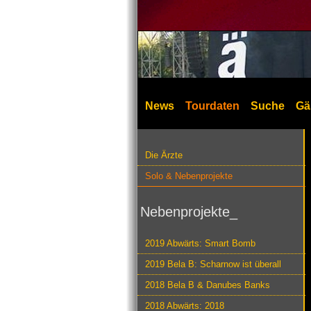
News
Tourdaten
Suche
Gä
Die Ärzte
Solo & Nebenprojekte
Nebenprojekte_
2019 Abwärts: Smart Bomb
2019 Bela B: Scharnow ist überall
2018 Bela B & Danubes Banks
2018 Abwärts: 2018