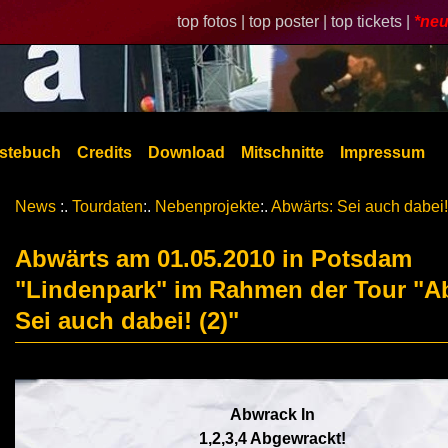
top fotos |
top poster |
top tickets |
*neu
stebuch
Credits
Download
Mitschnitte
Impressum
News
:.
Tourdaten
:.
Nebenprojekte
:.
Abwärts: Sei auch dabei!
Abwärts am 01.05.2010 in Potsdam
"Lindenpark" im Rahmen der Tour "A
Sei auch dabei! (2)"
Abwrack In
1,2,3,4 Abgewrackt!