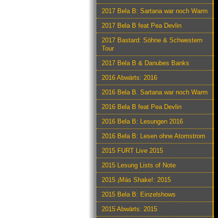
2017 Bela B: Sartana war noch Warm
2017 Bela B feat Pea Devlin
2017 Bastard: Söhne & Schwestern
Tour
2017 Bela B & Danubes Banks
2016 Abwärts: 2016
2016 Bela B. Sartana war noch Warm
2016 Bela B feat Pea Devlin
2016 Bela B: Lesungen 2016
2016 Bela B: Lesen ohne Atomstrom
2015 FURT Live 2015
2015 Lesung Lists of Note
2015 ¡Más Shake!: 2015
2015 Bela B: Einzelshows
2015 Abwärts: 2015