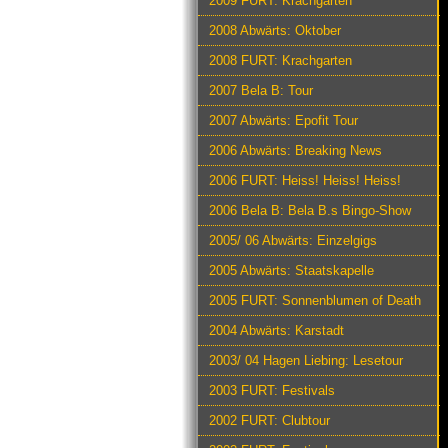
2009 FURT: Krachgarten
2008 Abwärts: Oktober
2008 FURT: Krachgarten
2007 Bela B: Tour
2007 Abwärts: Epofit Tour
2006 Abwärts: Breaking News
2006 FURT: Heiss! Heiss! Heiss!
2006 Bela B: Bela B.s Bingo-Show
2005/ 06 Abwärts: Einzelgigs
2005 Abwärts: Staatskapelle
2005 FURT: Sonnenblumen of Death
2004 Abwärts: Karstadt
2003/ 04 Hagen Liebing: Lesetour
2003 FURT: Festivals
2002 FURT: Clubtour