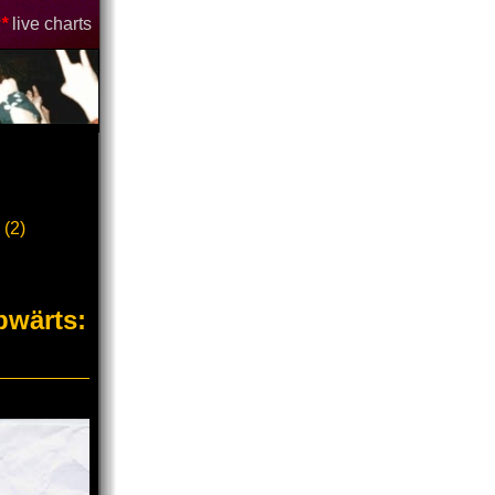
*
live charts
 (2)
bwärts: