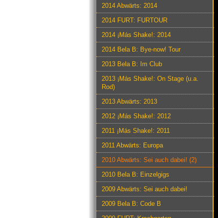
2014 Abwärts: 2014
2014 FURT: FURTOUR
2014 ¡Más Shake!: 2014
2014 Bela B: Bye-now! Tour
2013 Bela B: Im Club
2013 ¡Más Shake!: On Stage (u.a.
Rod)
2013 Abwärts: 2013
2012 ¡Más Shake!: 2012
2011 ¡Más Shake!: 2011
2011 Abwärts: Europa
2010 Abwärts: Sei auch dabei! (2)
2010 Bela B: Einzelgigs
2009 Abwärts: Sei auch dabei!
2009 Bela B: Code B