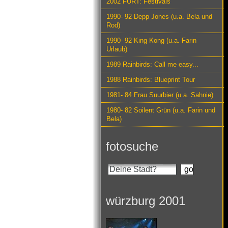
2002 FURT: Festivals
1990- 92 Depp Jones (u.a. Bela und
Rod)
1990- 92 King Kong (u.a. Farin
Urlaub)
1989 Rainbirds: Call me easy...
1988 Rainbirds: Blueprint Tour
1981- 84 Frau Suurbier (u.a. Sahnie)
1980- 82 Soilent Grün (u.a. Farin und
Bela)
fotosuche
würzburg 2001