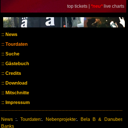
top tickets |
*neu*
live charts
News
Tourdaten
Suche
Gästebuch
Credits
Download
Mitschnitte
Impressum
News
:.
Tourdaten
:.
Nebenprojekte
:.
Bela B & Danubes
Banks