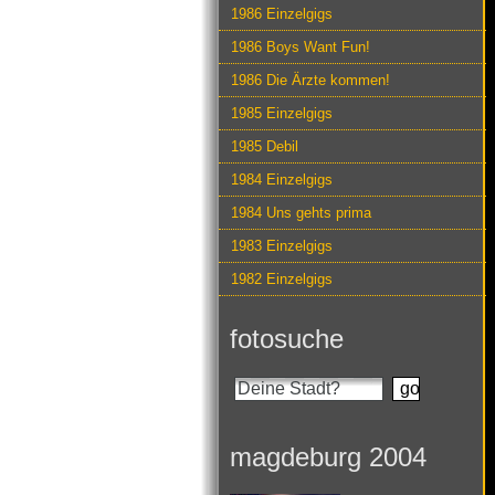
1986 Einzelgigs
1986 Boys Want Fun!
1986 Die Ärzte kommen!
1985 Einzelgigs
1985 Debil
1984 Einzelgigs
1984 Uns gehts prima
1983 Einzelgigs
1982 Einzelgigs
fotosuche
magdeburg 2004