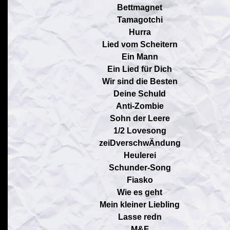
Bettmagnet
Tamagotchi
Hurra
Lied vom Scheitern
Ein Mann
Ein Lied für Dich
Wir sind die Besten
Deine Schuld
Anti-Zombie
Sohn der Leere
1/2 Lovesong
zeiDverschwÄndung
Heulerei
Schunder-Song
Fiasko
Wie es geht
Mein kleiner Liebling
Lasse redn
M&F