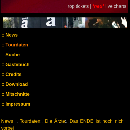
top tickets |
*neu*
live charts
News
Tourdaten
Suche
Gästebuch
Credits
Download
Mitschnitte
Impressum
News
:.
Tourdaten
:.
Die Ärzte
:.
Das ENDE ist noch nicht
vorbei