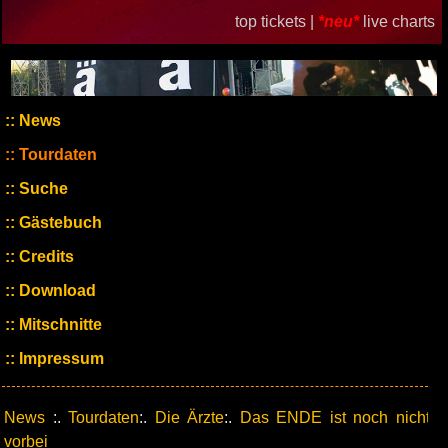
top tickets |
*neu*
live charts
News
Tourdaten
Suche
Gästebuch
Credits
Download
Mitschnitte
Impressum
News
:.
Tourdaten
:.
Die Ärzte
:.
Das ENDE ist noch nicht
vorbei