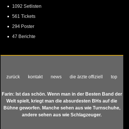
1092 Setlisten
561 Tickets
294 Poster
47 Berichte
zurück
kontakt
news
die ärzte offiziell
top
Farin: Ist das schön. Wenn man in der Besten Band der
Welt spielt, kriegt man die absurdesten BHs auf die
Bühne geworfen. Manche sehen aus wie Turnschuhe,
andere sehen aus wie Schlagzeuger.