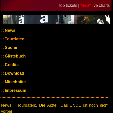
top tickets |
*neu*
live charts
News
Tourdaten
Suche
Gästebuch
Credits
Download
Mitschnitte
Impressum
News
:.
Tourdaten
:.
Die Ärzte
:.
Das ENDE ist noch nicht
vorbei