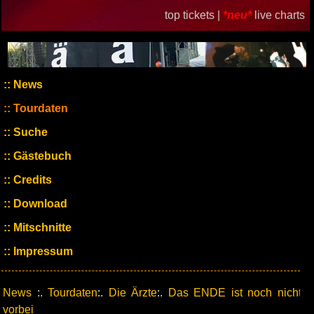
top tickets |
*neu*
live charts
News
Tourdaten
Suche
Gästebuch
Credits
Download
Mitschnitte
Impressum
News
:.
Tourdaten
:.
Die Ärzte
:.
Das ENDE ist noch nicht
vorbei