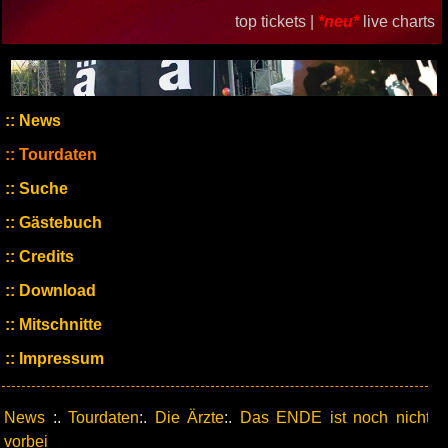
top tickets |
*neu*
live charts
News
Tourdaten
Suche
Gästebuch
Credits
Download
Mitschnitte
Impressum
News
:.
Tourdaten
:.
Die Ärzte
:.
Das ENDE ist noch nicht
vorbei