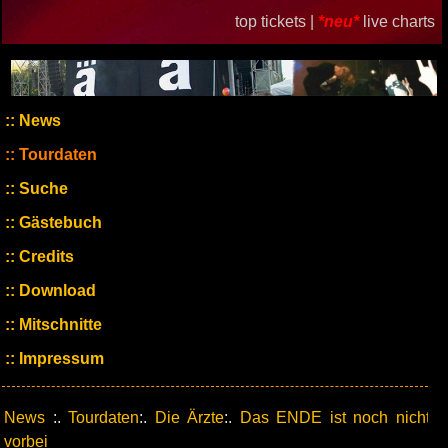
top tickets |
*neu*
live charts
News
Tourdaten
Suche
Gästebuch
Credits
Download
Mitschnitte
Impressum
News
:.
Tourdaten
:.
Die Ärzte
:.
Das ENDE ist noch nicht
vorbei