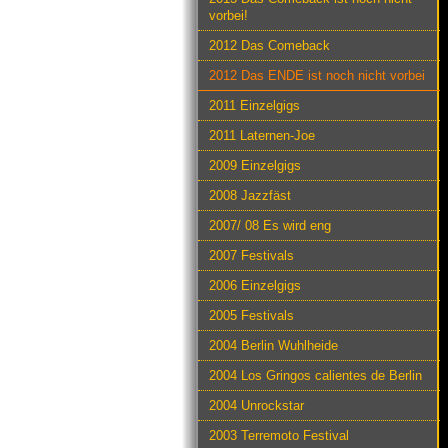
vorbei!
2012 Das Comeback
2012 Das ENDE ist noch nicht vorbei
2011 Einzelgigs
2011 Laternen-Joe
2009 Einzelgigs
2008 Jazzfäst
2007/ 08 Es wird eng
2007 Festivals
2006 Einzelgigs
2005 Festivals
2004 Berlin Wuhlheide
2004 Los Gringos calientes de Berlin
2004 Unrockstar
2003 Terremoto Festival