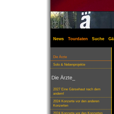
News
Tourdaten
Suche
Gä
Die Ärzte
Solo & Nebenprojekte
Die Ärzte_
2027 Eine Gänsehaut nach dem
andern!
2024 Konzerte vor den anderen
Konzerten
2024 Konzerte vor den Konzerten