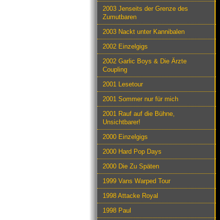
2003 Jenseits der Grenze des
Zumutbaren
2003 Nackt unter Kannibalen
2002 Einzelgigs
2002 Garlic Boys & Die Ärzte
Coupling
2001 Lesetour
2001 Sommer nur für mich
2001 Rauf auf die Bühne,
Unsichtbarer!
2000 Einzelgigs
2000 Hard Pop Days
2000 Die Zu Späten
1999 Vans Warped Tour
1998 Attacke Royal
1998 Paul