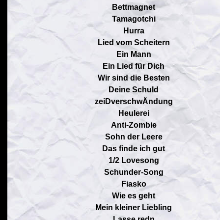
Bettmagnet
Tamagotchi
Hurra
Lied vom Scheitern
Ein Mann
Ein Lied für Dich
Wir sind die Besten
Deine Schuld
zeiDverschwÄndung
Heulerei
Anti-Zombie
Sohn der Leere
Das finde ich gut
1/2 Lovesong
Schunder-Song
Fiasko
Wie es geht
Mein kleiner Liebling
Lasse redn