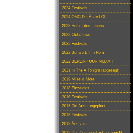
2024 Festivals
2024 OMG Die Ärzte LOL
2023 Herbst des Lebens
2023 Clubshows
2023 Festivals
2022 Buffalo Bill In Rom
2022 BERLIN TOUR MMXXII
2021 In The Ä Tonight (abgesagt)
2019 Miles & More
2018 Einzelgigs
2016 Festivals
2013 Die Ärzte ungeplant
2013 Festivals
2013 Ärztivals
2013 Das Comeback ist noch nicht