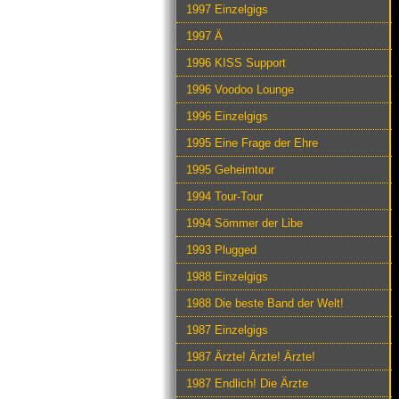
1997 Einzelgigs
1997 Ä
1996 KISS Support
1996 Voodoo Lounge
1996 Einzelgigs
1995 Eine Frage der Ehre
1995 Geheimtour
1994 Tour-Tour
1994 Sömmer der Libe
1993 Plugged
1988 Einzelgigs
1988 Die beste Band der Welt!
1987 Einzelgigs
1987 Ärzte! Ärzte! Ärzte!
1987 Endlich! Die Ärzte