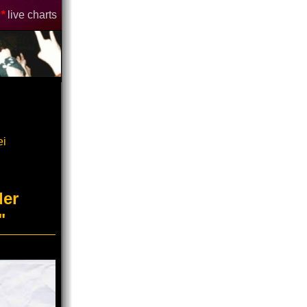
*
live charts
ei
der
"