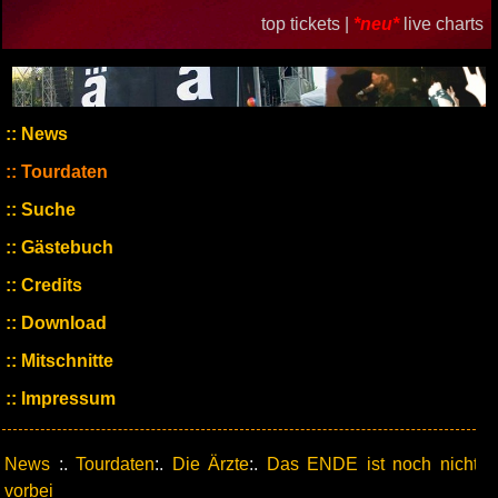
top tickets |
*neu*
live charts
News
Tourdaten
Suche
Gästebuch
Credits
Download
Mitschnitte
Impressum
News
:.
Tourdaten
:.
Die Ärzte
:.
Das ENDE ist noch nicht
vorbei