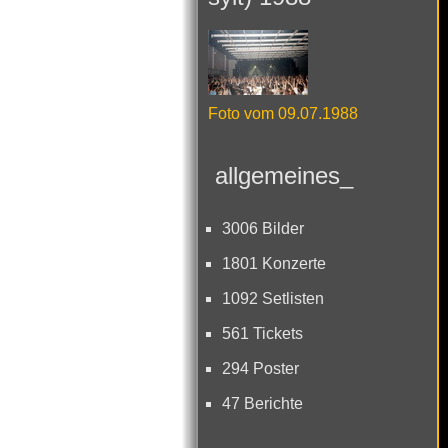
Foto vom 09.07.1988
allgemeines_
3006 Bilder
1801 Konzerte
1092 Setlisten
561 Tickets
294 Poster
47 Berichte