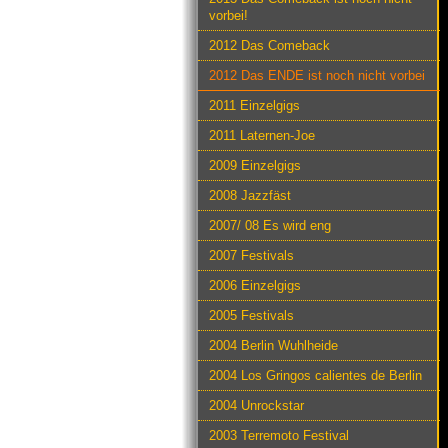
vorbei!
2012 Das Comeback
2012 Das ENDE ist noch nicht vorbei
2011 Einzelgigs
2011 Laternen-Joe
2009 Einzelgigs
2008 Jazzfäst
2007/ 08 Es wird eng
2007 Festivals
2006 Einzelgigs
2005 Festivals
2004 Berlin Wuhlheide
2004 Los Gringos calientes de Berlin
2004 Unrockstar
2003 Terremoto Festival