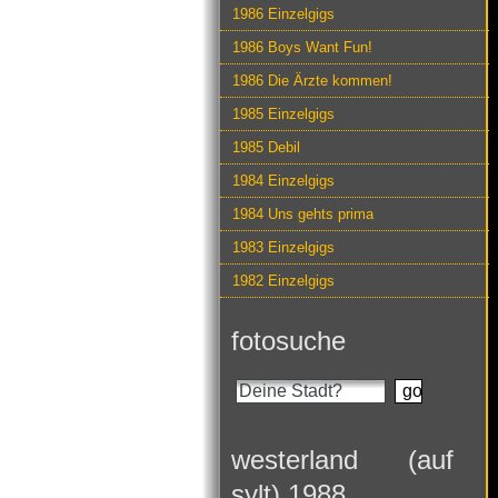
1986 Einzelgigs
1986 Boys Want Fun!
1986 Die Ärzte kommen!
1985 Einzelgigs
1985 Debil
1984 Einzelgigs
1984 Uns gehts prima
1983 Einzelgigs
1982 Einzelgigs
fotosuche
westerland (auf
sylt) 1988