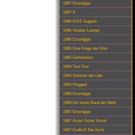
1997 Einzelgigs
1997 Ä
1996 KISS Support
1996 Voodoo Lounge
1996 Einzelgigs
1995 Eine Frage der Ehre
1995 Geheimtour
1994 Tour-Tour
1994 Sömmer der Libe
1993 Plugged
1988 Einzelgigs
1988 Die beste Band der Welt!
1987 Einzelgigs
1987 Ärzte! Ärzte! Ärzte!
1987 Endlich! Die Ärzte