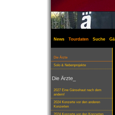
News
Tourdaten
Suche
Gä
Die Ärzte
Solo & Nebenprojekte
Die Ärzte_
2027 Eine Gänsehaut nach dem
andern!
2024 Konzerte vor den anderen
Konzerten
2024 Konzerte vor den Konzerten