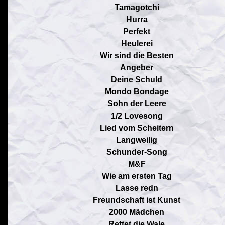
Tamagotchi
Hurra
Perfekt
Heulerei
Wir sind die Besten
Angeber
Deine Schuld
Mondo Bondage
Sohn der Leere
1/2 Lovesong
Lied vom Scheitern
Langweilig
Schunder-Song
M&F
Wie am ersten Tag
Lasse redn
Freundschaft ist Kunst
2000 Mädchen
Rettet die Wale