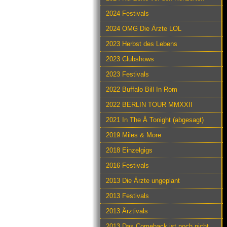
2024 Festivals
2024 OMG Die Ärzte LOL
2023 Herbst des Lebens
2023 Clubshows
2023 Festivals
2022 Buffalo Bill In Rom
2022 BERLIN TOUR MMXXII
2021 In The Ä Tonight (abgesagt)
2019 Miles & More
2018 Einzelgigs
2016 Festivals
2013 Die Ärzte ungeplant
2013 Festivals
2013 Ärztivals
2013 Das Comeback ist noch nicht