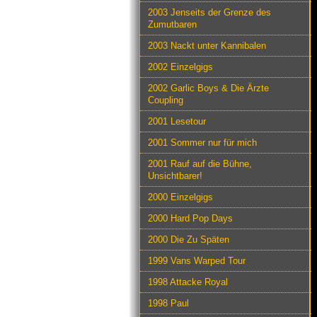
2003 Jenseits der Grenze des
Zumutbaren
2003 Nackt unter Kannibalen
2002 Einzelgigs
2002 Garlic Boys & Die Ärzte
Coupling
2001 Lesetour
2001 Sommer nur für mich
2001 Rauf auf die Bühne,
Unsichtbarer!
2000 Einzelgigs
2000 Hard Pop Days
2000 Die Zu Späten
1999 Vans Warped Tour
1998 Attacke Royal
1998 Paul