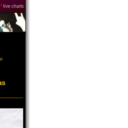
*
live charts
ei
as