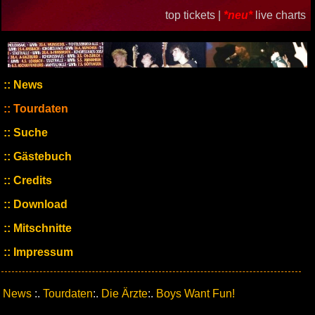
top tickets |
*neu*
live charts
News
Tourdaten
Suche
Gästebuch
Credits
Download
Mitschnitte
Impressum
News
:.
Tourdaten
:.
Die Ärzte
:.
Boys Want Fun!