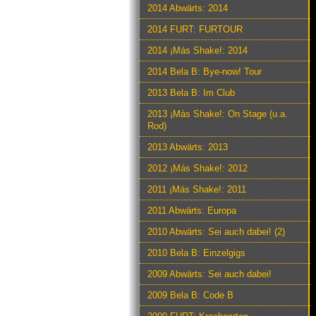
2014 Abwärts: 2014
2014 FURT: FURTOUR
2014 ¡Más Shake!: 2014
2014 Bela B: Bye-now! Tour
2013 Bela B: Im Club
2013 ¡Más Shake!: On Stage (u.a.
Rod)
2013 Abwärts: 2013
2012 ¡Más Shake!: 2012
2011 ¡Más Shake!: 2011
2011 Abwärts: Europa
2010 Abwärts: Sei auch dabei! (2)
2010 Bela B: Einzelgigs
2009 Abwärts: Sei auch dabei!
2009 Bela B: Code B