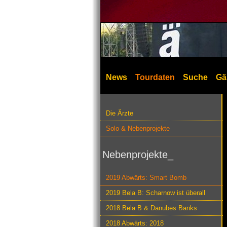
News
Tourdaten
Suche
Gä
Die Ärzte
Solo & Nebenprojekte
Nebenprojekte_
2019 Abwärts: Smart Bomb
2019 Bela B: Scharnow ist überall
2018 Bela B & Danubes Banks
2018 Abwärts: 2018