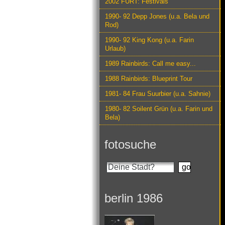
2002 FURT: Festivals
1990- 92 Depp Jones (u.a. Bela und
Rod)
1990- 92 King Kong (u.a. Farin
Urlaub)
1989 Rainbirds: Call me easy...
1988 Rainbirds: Blueprint Tour
1981- 84 Frau Suurbier (u.a. Sahnie)
1980- 82 Soilent Grün (u.a. Farin und
Bela)
fotosuche
berlin 1986