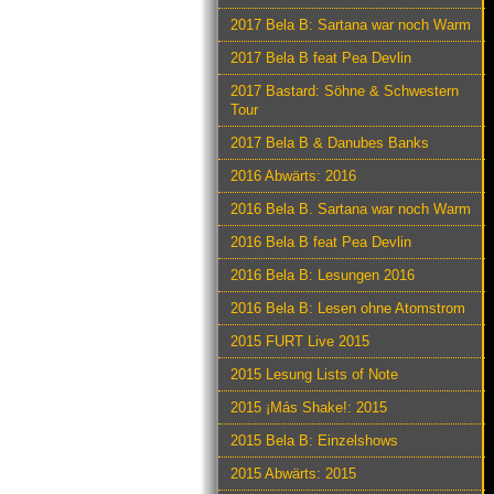
2017 Bela B: Sartana war noch Warm
2017 Bela B feat Pea Devlin
2017 Bastard: Söhne & Schwestern
Tour
2017 Bela B & Danubes Banks
2016 Abwärts: 2016
2016 Bela B. Sartana war noch Warm
2016 Bela B feat Pea Devlin
2016 Bela B: Lesungen 2016
2016 Bela B: Lesen ohne Atomstrom
2015 FURT Live 2015
2015 Lesung Lists of Note
2015 ¡Más Shake!: 2015
2015 Bela B: Einzelshows
2015 Abwärts: 2015