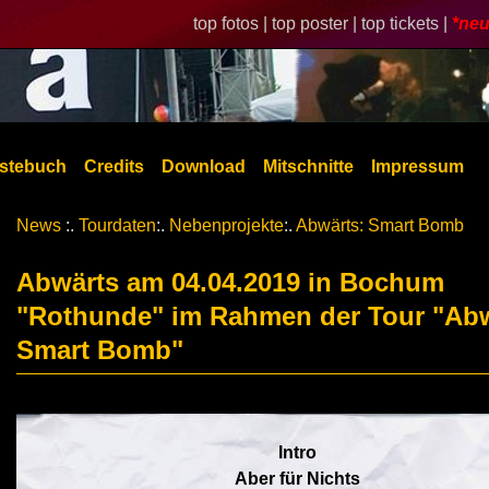
top fotos |
top poster |
top tickets |
*neu
stebuch
Credits
Download
Mitschnitte
Impressum
News
:.
Tourdaten
:.
Nebenprojekte
:.
Abwärts: Smart Bomb
Abwärts am 04.04.2019 in Bochum
"Rothunde" im Rahmen der Tour "Abw
Smart Bomb"
Intro
Aber für Nichts