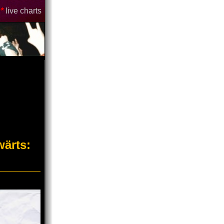
*
live charts
ärts: