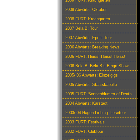
2009 FURT: Krachgarten
2008 Abwärts: Oktober
2008 FURT: Krachgarten
2007 Bela B: Tour
2007 Abwärts: Epofit Tour
2006 Abwärts: Breaking News
2006 FURT: Heiss! Heiss! Heiss!
2006 Bela B: Bela B.s Bingo-Show
2005/ 06 Abwärts: Einzelgigs
2005 Abwärts: Staatskapelle
2005 FURT: Sonnenblumen of Death
2004 Abwärts: Karstadt
2003/ 04 Hagen Liebing: Lesetour
2003 FURT: Festivals
2002 FURT: Clubtour