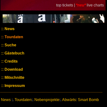
top tickets |
*neu*
live charts
News
Tourdaten
Suche
Gästebuch
Credits
Download
Mitschnitte
Impressum
News
:.
Tourdaten
:.
Nebenprojekte
:.
Abwärts: Smart Bomb