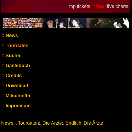
top tickets |
*neu*
live charts
News
Tourdaten
Suche
Gästebuch
Credits
Download
Mitschnitte
Impressum
News
:.
Tourdaten
:.
Die Ärzte
:.
Endlich! Die Ärzte