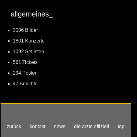
allgemeines_
3006 Bilder
1801 Konzerte
1092 Setlisten
561 Tickets
294 Poster
47 Berichte
zurück
kontakt
news
die ärzte offiziell
top