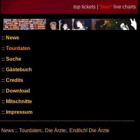
top tickets |
*neu*
live charts
News
Tourdaten
Suche
Gästebuch
Credits
Download
Mitschnitte
Impressum
News
:.
Tourdaten
:.
Die Ärzte
:.
Endlich! Die Ärzte