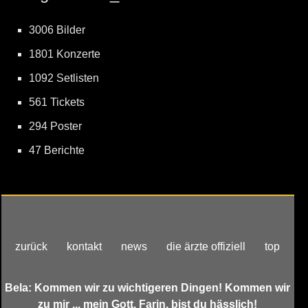
3006 Bilder
1801 Konzerte
1092 Setlisten
561 Tickets
294 Poster
47 Berichte
zurück
kontakt
news
die ärzte offiziell
top
Bela: Kommen wir zu wichtigeren Dingen! Kommen wir
zu mir ... mein Gott, Farin, bist du hässlich!