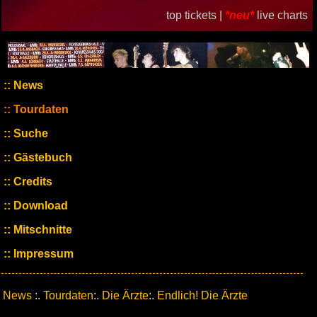
top tickets |
*neu*
live charts
News
Tourdaten
Suche
Gästebuch
Credits
Download
Mitschnitte
Impressum
News
:.
Tourdaten
:.
Die Ärzte
:.
Endlich! Die Ärzte