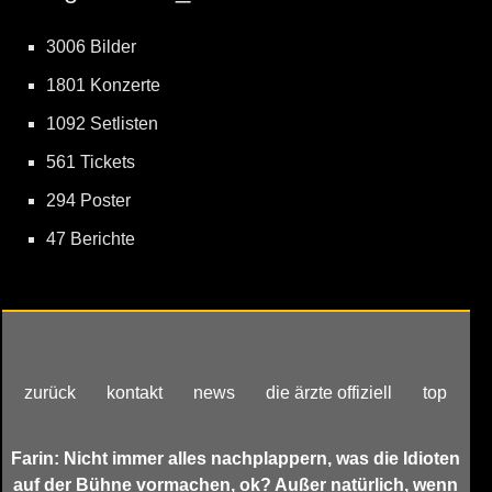
3006 Bilder
1801 Konzerte
1092 Setlisten
561 Tickets
294 Poster
47 Berichte
zurück
kontakt
news
die ärzte offiziell
top
Farin: Nicht immer alles nachplappern, was die Idioten
auf der Bühne vormachen, ok? Außer natürlich, wenn