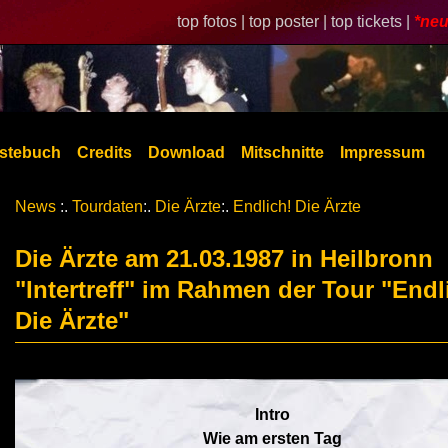
top fotos |
top poster |
top tickets |
*neu
stebuch
Credits
Download
Mitschnitte
Impressum
News
:.
Tourdaten
:.
Die Ärzte
:.
Endlich! Die Ärzte
Die Ärzte am 21.03.1987 in Heilbronn
"Intertreff" im Rahmen der Tour "Endl
Die Ärzte"
Intro
Wie am ersten Tag