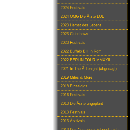
2024 Festivals
2024 OMG Die Ärzte LOL
2023 Herbst des Lebens
2023 Clubshows
2023 Festivals
2022 Buffalo Bill In Rom
2022 BERLIN TOUR MMXXII
2021 In The Ä Tonight (abgesagt)
2019 Miles & More
2018 Einzelgigs
2016 Festivals
2013 Die Ärzte ungeplant
2013 Festivals
2013 Ärztivals
2013 Das Comeback ist noch nicht