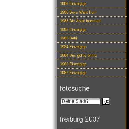
1986 Einzelgigs
1986 Boys Want Fun!
1986 Die Ärzte kommen!
1985 Einzelgigs
1985 Debil
1984 Einzelgigs
1984 Uns gehts prima
1983 Einzelgigs
1982 Einzelgigs
fotosuche
freiburg 2007