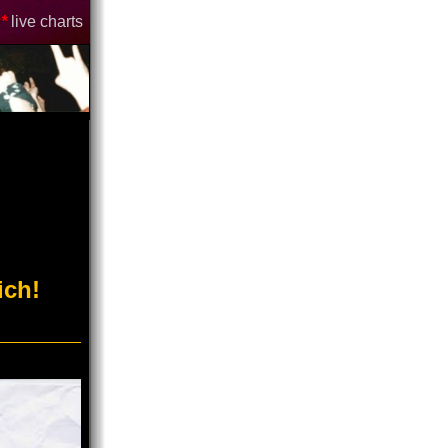
*
live charts
ich!