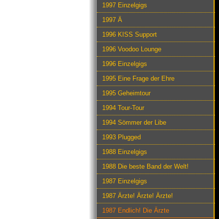
1997 Einzelgigs
1997 Ä
1996 KISS Support
1996 Voodoo Lounge
1996 Einzelgigs
1995 Eine Frage der Ehre
1995 Geheimtour
1994 Tour-Tour
1994 Sömmer der Libe
1993 Plugged
1988 Einzelgigs
1988 Die beste Band der Welt!
1987 Einzelgigs
1987 Ärzte! Ärzte! Ärzte!
1987 Endlich! Die Ärzte