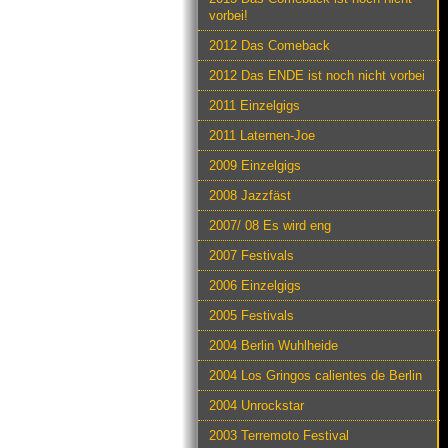
vorbei!
2012 Das Comeback
2012 Das ENDE ist noch nicht vorbei
2011 Einzelgigs
2011 Laternen-Joe
2009 Einzelgigs
2008 Jazzfäst
2007/ 08 Es wird eng
2007 Festivals
2006 Einzelgigs
2005 Festivals
2004 Berlin Wuhlheide
2004 Los Gringos calientes de Berlin
2004 Unrockstar
2003 Terremoto Festival