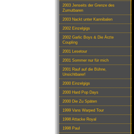
2003 Jenseits der Grenze des
Zumutbaren
2003 Nackt unter Kannibalen
2002 Einzelgigs
2002 Garlic Boys & Die Ärzte
Coupling
2001 Lesetour
2001 Sommer nur für mich
2001 Rauf auf die Bühne,
Unsichtbarer!
2000 Einzelgigs
2000 Hard Pop Days
2000 Die Zu Späten
1999 Vans Warped Tour
1998 Attacke Royal
1998 Paul