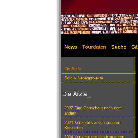
News
Tourdaten
Suche
Gä
Die Ärzte
Solo & Nebenprojekte
Die Ärzte_
2027 Eine Gänsehaut nach dem
andern!
2024 Konzerte vor den anderen
Konzerten
2024 Konzerte vor den Konzerten