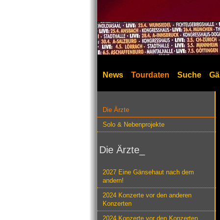
News
Tourdaten
Suche
Gä
Die Ärzte
Solo & Nebenprojekte
Die Ärzte_
2027 Eine Gänsehaut nach dem
andern!
2024 Konzerte vor den anderen
Konzerten
2024 Konzerte vor den Konzerten