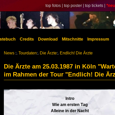
top fotos |
top poster |
top tickets |
*neu
stebuch
Credits
Download
Mitschnitte
Impressum
News
:.
Tourdaten
:.
Die Ärzte
:.
Endlich! Die Ärzte
Die Ärzte am 25.03.1987 in Köln "Wart
im Rahmen der Tour "Endlich! Die Ärz
Intro
Wie am ersten Tag
Alleine in der Nacht