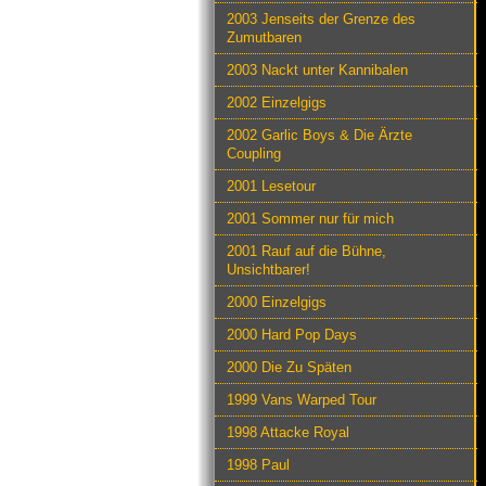
2003 Jenseits der Grenze des
Zumutbaren
2003 Nackt unter Kannibalen
2002 Einzelgigs
2002 Garlic Boys & Die Ärzte
Coupling
2001 Lesetour
2001 Sommer nur für mich
2001 Rauf auf die Bühne,
Unsichtbarer!
2000 Einzelgigs
2000 Hard Pop Days
2000 Die Zu Späten
1999 Vans Warped Tour
1998 Attacke Royal
1998 Paul