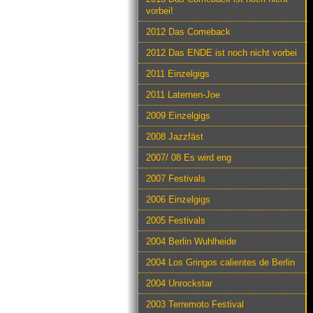
vorbei!
2012 Das Comeback
2012 Das ENDE ist noch nicht vorbei
2011 Einzelgigs
2011 Laternen-Joe
2009 Einzelgigs
2008 Jazzfäst
2007/ 08 Es wird eng
2007 Festivals
2006 Einzelgigs
2005 Festivals
2004 Berlin Wuhlheide
2004 Los Gringos calientes de Berlin
2004 Unrockstar
2003 Terremoto Festival