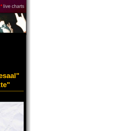
*
live charts
esaal"
te"