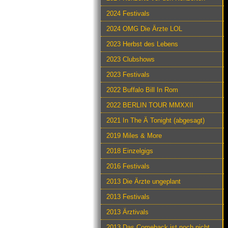
2024 Festivals
2024 OMG Die Ärzte LOL
2023 Herbst des Lebens
2023 Clubshows
2023 Festivals
2022 Buffalo Bill In Rom
2022 BERLIN TOUR MMXXII
2021 In The Ä Tonight (abgesagt)
2019 Miles & More
2018 Einzelgigs
2016 Festivals
2013 Die Ärzte ungeplant
2013 Festivals
2013 Ärztivals
2013 Das Comeback ist noch nicht