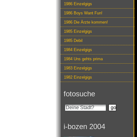
1986 Einzelgigs
1986 Boys Want Fun!
1986 Die Ärzte kommen!
1985 Einzelgigs
1985 Debil
1984 Einzelgigs
1984 Uns gehts prima
1983 Einzelgigs
1982 Einzelgigs
fotosuche
i-bozen 2004