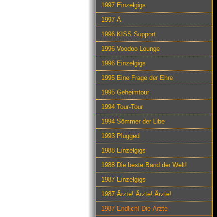
1997 Einzelgigs
1997 Ä
1996 KISS Support
1996 Voodoo Lounge
1996 Einzelgigs
1995 Eine Frage der Ehre
1995 Geheimtour
1994 Tour-Tour
1994 Sömmer der Libe
1993 Plugged
1988 Einzelgigs
1988 Die beste Band der Welt!
1987 Einzelgigs
1987 Ärzte! Ärzte! Ärzte!
1987 Endlich! Die Ärzte