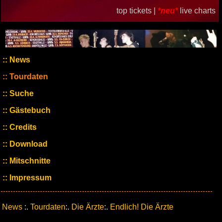
top tickets |
*neu*
live charts
News
Tourdaten
Suche
Gästebuch
Credits
Download
Mitschnitte
Impressum
News
:.
Tourdaten
:.
Die Ärzte
:.
Endlich! Die Ärzte