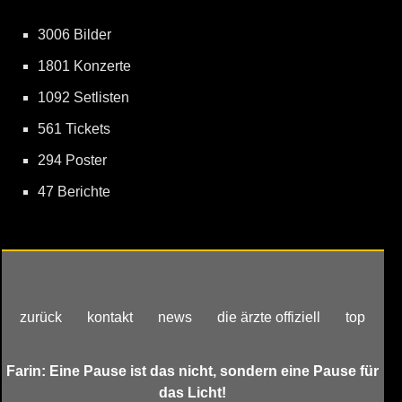
3006 Bilder
1801 Konzerte
1092 Setlisten
561 Tickets
294 Poster
47 Berichte
zurück
kontakt
news
die ärzte offiziell
top
Farin: Eine Pause ist das nicht, sondern eine Pause für
das Licht!