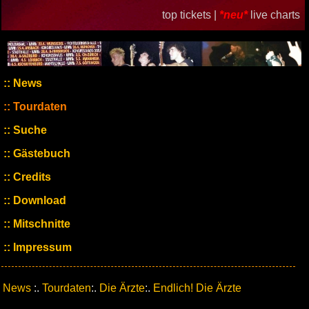
top tickets |
*neu*
live charts
News
Tourdaten
Suche
Gästebuch
Credits
Download
Mitschnitte
Impressum
News
:.
Tourdaten
:.
Die Ärzte
:.
Endlich! Die Ärzte