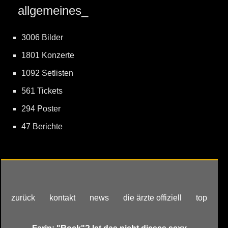
allgemeines_
3006 Bilder
1801 Konzerte
1092 Setlisten
561 Tickets
294 Poster
47 Berichte
zurück
kontakt
news
die ärzte offiziell
top