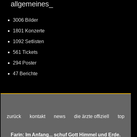
allgemeines_
3006 Bilder
1801 Konzerte
1092 Setlisten
561 Tickets
294 Poster
47 Berichte
zurück
kontakt
news
die ärzte offiziell
top
Farin: Im Anfang... schuf Gott Himmel und Erde.