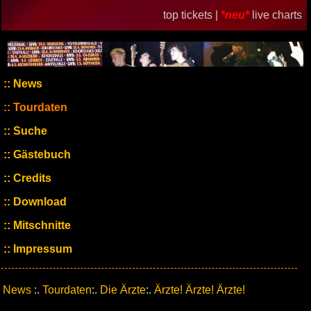
top tickets |
*neu*
live charts
News
Tourdaten
Suche
Gästebuch
Credits
Download
Mitschnitte
Impressum
News
:.
Tourdaten
:.
Die Ärzte
:.
Ärzte! Ärzte! Ärzte!