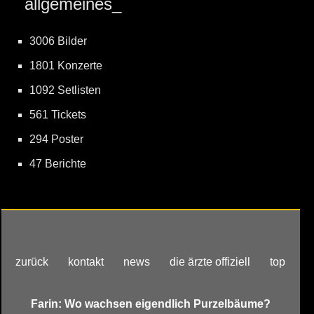
allgemeines_
3006 Bilder
1801 Konzerte
1092 Setlisten
561 Tickets
294 Poster
47 Berichte
zurück
kontakt
news
die ärzte offiziell
top
Farin: Wo wachsen eigendlich Purzelbäume?