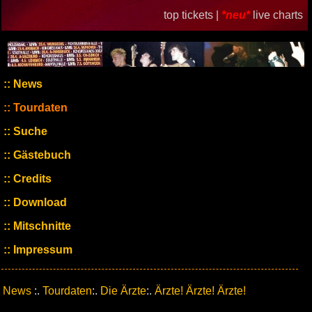
top tickets |
*neu*
live charts
News
Tourdaten
Suche
Gästebuch
Credits
Download
Mitschnitte
Impressum
News
:.
Tourdaten
:.
Die Ärzte
:.
Ärzte! Ärzte! Ärzte!