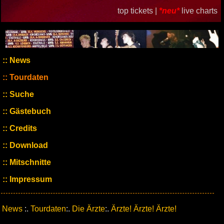
top tickets |
*neu*
live charts
News
Tourdaten
Suche
Gästebuch
Credits
Download
Mitschnitte
Impressum
News
:.
Tourdaten
:.
Die Ärzte
:.
Ärzte! Ärzte! Ärzte!