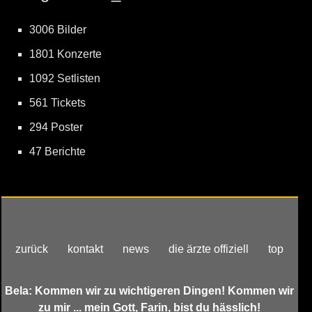
3006 Bilder
1801 Konzerte
1092 Setlisten
561 Tickets
294 Poster
47 Berichte
zurück
kontakt
news
die ärzte offiziell
top
Bela: Kommen wir zu wichtigeren Dingen! Kommen wir
zu mir ... mein Gott, Farin, bist du hässlich!