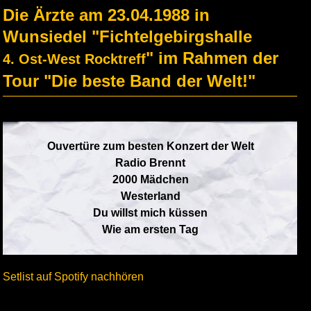
Die Ärzte am 23.04.1988 in
Wunsiedel "Fichtelgebirgshalle
" im Rahmen der
4. Ost-West Rocktreff
Tour "Die beste Band der Welt!"
Ouvertüre zum besten Konzert der Welt
Radio Brennt
2000 Mädchen
Westerland
Du willst mich küssen
Wie am ersten Tag
Setlist auf Spotify nachhören