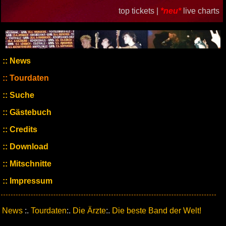
top tickets |
*neu*
live charts
News
Tourdaten
Suche
Gästebuch
Credits
Download
Mitschnitte
Impressum
News
:.
Tourdaten
:.
Die Ärzte
:.
Die beste Band der Welt!